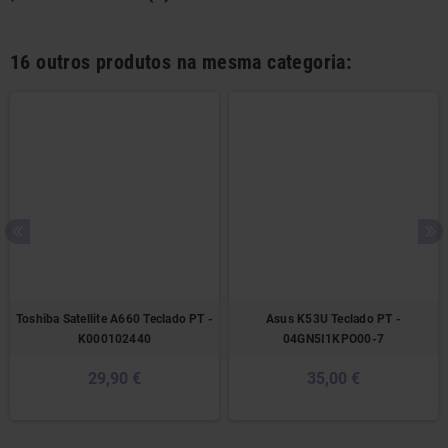
16 outros produtos na mesma categoria:
Toshiba Satellite A660 Teclado PT -
Asus K53U Teclado PT -
K000102440
04GN5I1KPO00-7
29,90 €
35,00 €