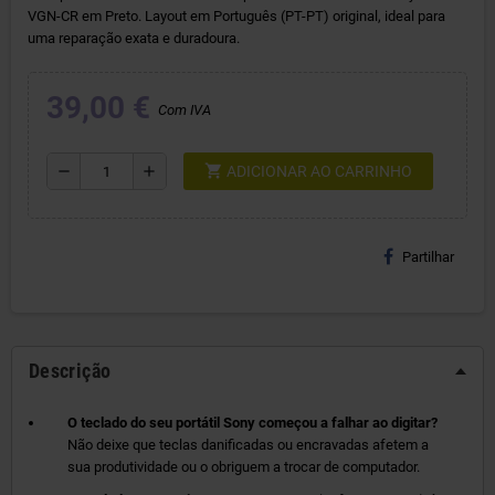
VGN-CR em Preto. Layout em Português (PT-PT) original, ideal para
uma reparação exata e duradoura.
39,00 €
Com IVA
shopping_cart
remove
add
ADICIONAR AO CARRINHO
Partilhar
Descrição
O teclado do seu portátil Sony começou a falhar ao digitar?
Não deixe que teclas danificadas ou encravadas afetem a
sua produtividade ou o obriguem a trocar de computador.