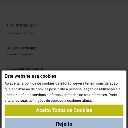
+351 916 506 210
*chamada para a rede móvel
+351 259 098 062
*chamada para a rede fixa
comercial@infotatil.pt
Este website usa cookies
Ao aceitar a política de cookies da Infotátil deverá ter em consideração
SIGA-NOS
que a utilização de cookies possibilita a personalização da utilização e a
apresentação de serviços e ofertas adaptadas ao seu interesses. Pode
Facebook
Instagram
alterar as suas definições de cookies a qualquer altura.
Aceito Todos os Cookies
INFORMAÇÃO
Rejeito