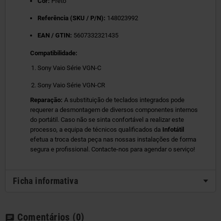
Cor:
Preto
Referência (SKU / P/N):
148023992
EAN / GTIN:
5607332321435
Compatibilidade:
Sony Vaio Série VGN-C
Sony Vaio Série VGN-CR
Reparação:
A substituição de teclados integrados pode
requerer a desmontagem de diversos componentes internos
do portátil. Caso não se sinta confortável a realizar este
processo, a equipa de técnicos qualificados da
Infotátil
efetua a troca desta peça nas nossas instalações de forma
segura e profissional. Contacte-nos para agendar o serviço!
Ficha informativa
Comentários
(0)
chat