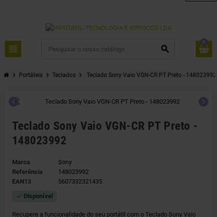
0
view_headline
search
chevron_right
chevron_right
chevron_right
Portáteis
Teclados
Teclado Sony Vaio VGN-CR PT Preto - 148023992
chevron_left
chevron_right
Teclado Sony Vaio VGN-CR PT Preto -
148023992
Marca
Sony
Referência
148023992
EAN13
5607332321435
Disponível
check
Recupere a funcionalidade do seu portátil com o Teclado Sony Vaio