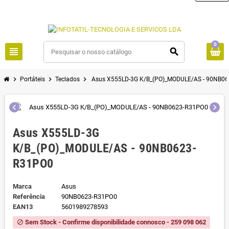
0
view_headline
search
chevron_right
chevron_right
chevron_right
Portáteis
Teclados
Asus X555LD-3G K/B_(PO)_MODULE/AS - 90NB0
chevron_left
chevron_right
Asus X555LD-3G
K/B_(PO)_MODULE/AS - 90NB0623-
R31PO0
Marca
Asus
Referência
90NB0623-R31PO0
EAN13
5601989278593
Sem Stock - Confirme disponibilidade connosco - 259 098 062
block