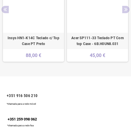
Insys HN1-K14C Teclado c/ Top
Acer SP111-33 Teclado PT Com
Case PT Preto
top Case - 6B.H0UN8.031
88,00 €
45,00 €
+351 916 506 210
*chamada para a rede móvel
+351 259 098 062
*chamada para a rede fixa