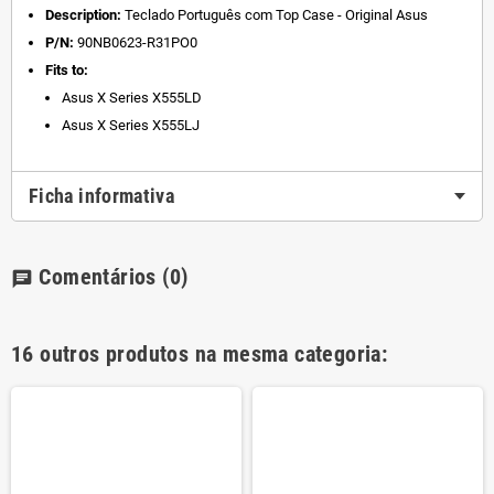
Description:
Teclado Português com Top Case - Original Asus
P/N:
90NB0623-R31PO0
Fits to:
Asus X Series X555LD
Asus X Series X555LJ
Ficha informativa
Comentários
(0)
chat
16 outros produtos na mesma categoria: