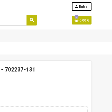
person
Entrar
0
search
0,00 €
 - 702237-131