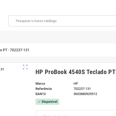
o PT - 702237-131
zoom_out_map
HP ProBook 4540S Teclado PT
Marca
HP
Referência
702237-131
EAN13
5603880929512
Disponível
check