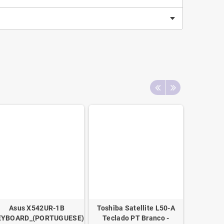
DULE/AS
Asus X542UR-1B
Toshiba Satellite L50-A
HP Proboo
EYBOARD_(PORTUGUESE)_MODULE/AS
Teclado PT Branco -
ES -