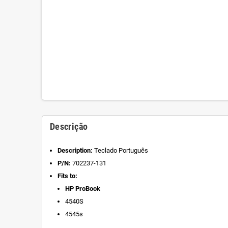
Descrição
Description:
Teclado Português
P/N:
702237-131
Fits to:
HP ProBook
4540S
4545s