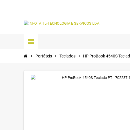
view_headline
chevron_right
Portáteis
chevron_right
Teclados
chevron_right
HP ProBook 4540S Teclad