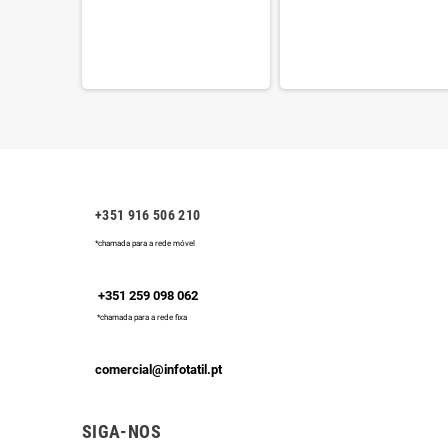
€
+351 916 506 210
*chamada para a rede móvel
+351 259 098 062
*chamada para a rede fixa
comercial@infotatil.pt
SIGA-NOS