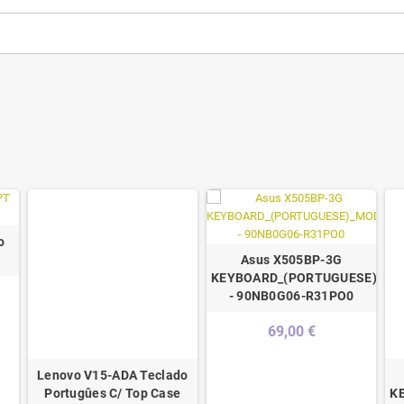
o
Asus X505BP-3G
KEYBOARD_(PORTUGUESE)_MO
- 90NB0G06-R31PO0
69,00 €
Lenovo V15-ADA Teclado
Portugûes C/ Top Case
K