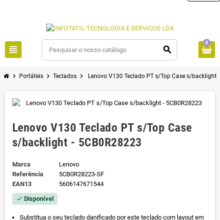
0
view_headline
search
chevron_right
chevron_right
chevron_right
Portáteis
Teclados
Lenovo V130 Teclado PT s/Top Case s/backlight
Lenovo V130 Teclado PT s/Top Case
s/backlight - 5CB0R28223
Marca
Lenovo
Referência
5CB0R28223-SF
EAN13
5606147671544
Disponível
check
Substitua o seu teclado danificado por este teclado com layout em