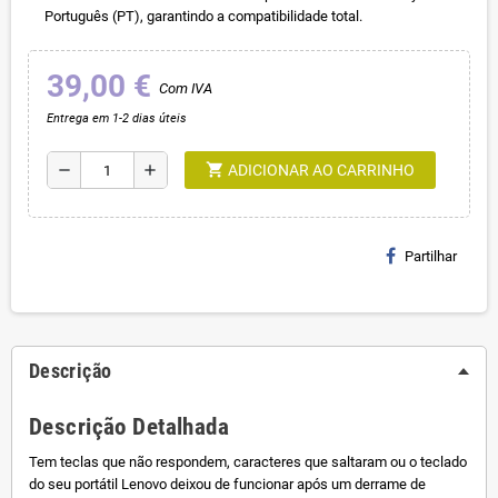
Português (PT), garantindo a compatibilidade total.
39,00 €
Com IVA
Entrega em 1-2 dias úteis
shopping_cart
remove
add
ADICIONAR AO CARRINHO
Partilhar
Descrição
Descrição Detalhada
Tem teclas que não respondem, caracteres que saltaram ou o teclado
do seu portátil Lenovo deixou de funcionar após um derrame de