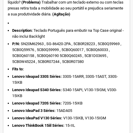
líquido?
(Problema)
Trabalhar com um teclado externo ou com teclas
presas retira toda a mobilidade ao seu portátil e prejudica seriamente
a sua produtividade diária.
(Agitação)
Description:
Teclado Português para embutir na Top Case original -
não inclui Backlight
P/N:
SN20M62963 , SG-86420-2PA , 5CB0R28223 , 5CB0Q59969 ,
5CB0Q59976 , 5CB0Q59999 , 5CB0Q60017 , 5CB0Q60033 ,
5CB0Q60158 , 5CB0Q60190 5CB0Q60245 , 5CB1D03695 ,
5CB0W45224 , 5CB0R07244 , 5CB0R07380
Fits to:
Lenovo Ideapad 330S Séries:
330S-15ARR, 330S-15AST, 330S-
15IKB
Lenovo Ideapad S340 Séries:
S340-15API, V130-15IGM, V330-
15IKB
Lenovo Ideapad 720S Séries:
720S-15IKB
Lenovo IdeaPad 3 Séries:
15ADA05
Lenovo IdeaPad V130 Séries:
V130-15IKB, V130-15IGM
Lenovo ThinkBook 15iil Séries:
15-IIL