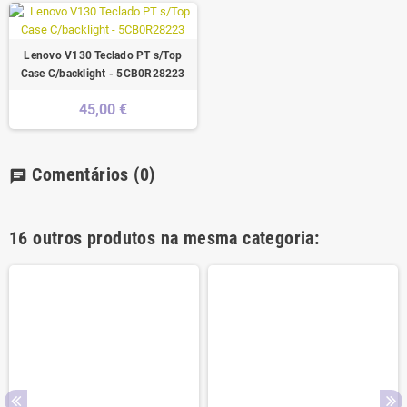
Lenovo V130 Teclado PT s/Top
Case C/backlight - 5CB0R28223
45,00 €
Comentários
(0)
chat
16 outros produtos na mesma categoria: