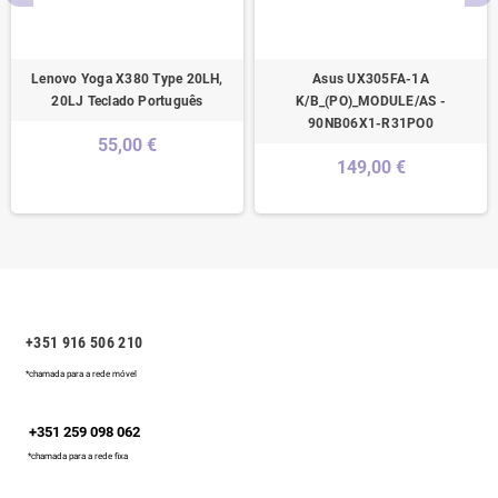
Lenovo Yoga X380 Type 20LH,
Asus UX305FA-1A
20LJ Teclado Português
K/B_(PO)_MODULE/AS -
90NB06X1-R31PO0
55,00 €
149,00 €
+351 916 506 210
*chamada para a rede móvel
+351 259 098 062
*chamada para a rede fixa