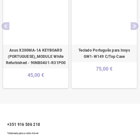
Asus X200MA-1A KEYBOARD
Teclado Português para Insys
(PORTUGUESE)_MODULE White
GW1-W149 C/Top Case
Refurbished - 90NB04U1-R31PO0
75,00 €
45,00 €
+351 916 506 210
*chamada para a rede móvel