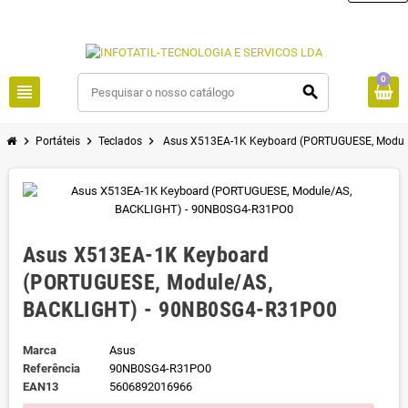
0
view_headline
search
chevron_right
chevron_right
chevron_right
Portáteis
Teclados
Asus X513EA-1K Keyboard (PORTUGUESE, Modul
Asus X513EA-1K Keyboard
(PORTUGUESE, Module/AS,
BACKLIGHT) - 90NB0SG4-R31PO0
Marca
Asus
Referência
90NB0SG4-R31PO0
EAN13
5606892016966