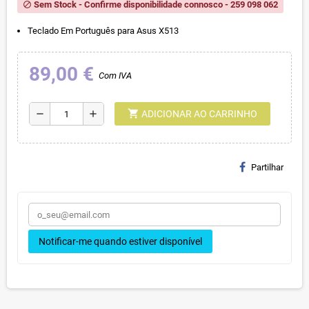
Sem Stock - Confirme disponibilidade connosco - 259 098 062
block
Teclado Em Português para Asus X513
89,00 €
Com IVA
shopping_cart
remove
add
ADICIONAR AO CARRINHO
Partilhar
Notificar-me quando estiver disponível