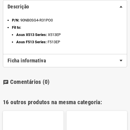
Descrição
P/N:
90NB0SG4-R31PO0
Fit to:
Asus X513 Series:
X513EP
Asus F513 Series:
F513EP
Ficha informativa
Comentários
(0)
chat
16 outros produtos na mesma categoria: