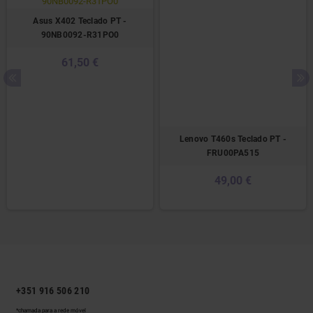
Asus X402 Teclado PT -
90NB0092-R31PO0
61,50 €
Lenovo T460s Teclado PT -
FRU00PA515
49,00 €
+351 916 506 210
*chamada para a rede móvel