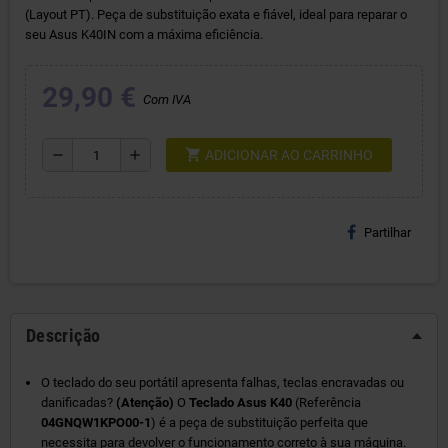
(Layout PT). Peça de substituição exata e fiável, ideal para reparar o
seu Asus K40IN com a máxima eficiência.
29,90 €
Com IVA
shopping_cart
remove
add
ADICIONAR AO CARRINHO
Partilhar
Descrição
O teclado do seu portátil apresenta falhas, teclas encravadas ou
danificadas?
(Atenção)
O
Teclado Asus K40
(Referência
04GNQW1KPO00-1
) é a peça de substituição perfeita que
necessita para devolver o funcionamento correto à sua máquina.