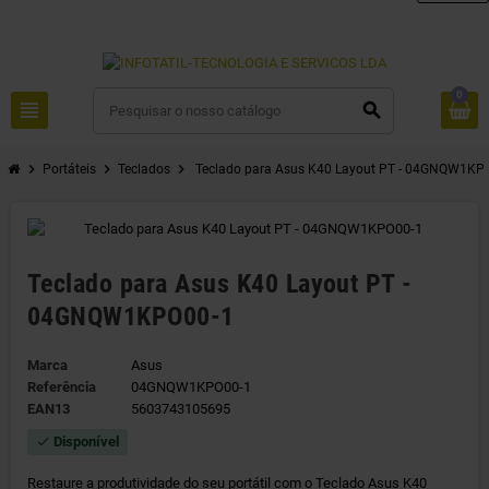
0
view_headline
search
chevron_right
chevron_right
chevron_right
Portáteis
Teclados
Teclado para Asus K40 Layout PT - 04GNQW1KP
Teclado para Asus K40 Layout PT -
04GNQW1KPO00-1
Marca
Asus
Referência
04GNQW1KPO00-1
EAN13
5603743105695
Disponível
check
Restaure a produtividade do seu portátil com o Teclado Asus K40