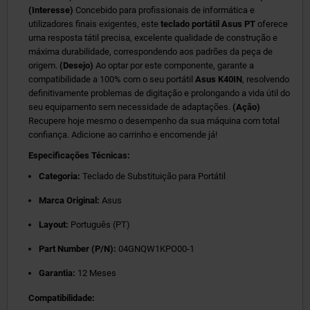
(Interesse)
Concebido para profissionais de informática e
utilizadores finais exigentes, este
teclado portátil Asus PT
oferece
uma resposta tátil precisa, excelente qualidade de construção e
máxima durabilidade, correspondendo aos padrões da peça de
origem.
(Desejo)
Ao optar por este componente, garante a
compatibilidade a 100% com o seu portátil
Asus K40IN
, resolvendo
definitivamente problemas de digitação e prolongando a vida útil do
seu equipamento sem necessidade de adaptações.
(Ação)
Recupere hoje mesmo o desempenho da sua máquina com total
confiança. Adicione ao carrinho e encomende já!
Especificações Técnicas:
Categoria:
Teclado de Substituição para Portátil
Marca Original:
Asus
Layout:
Português (PT)
Part Number (P/N):
04GNQW1KPO00-1
Garantia:
12 Meses
Compatibilidade: