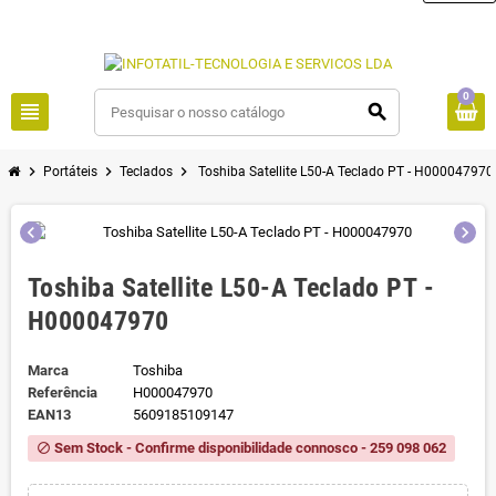
0
view_headline
search
chevron_right
chevron_right
chevron_right
Portáteis
Teclados
Toshiba Satellite L50-A Teclado PT - H000047970
chevron_left
chevron_right
Toshiba Satellite L50-A Teclado PT -
H000047970
Marca
Toshiba
Referência
H000047970
EAN13
5609185109147
Sem Stock - Confirme disponibilidade connosco - 259 098 062
block