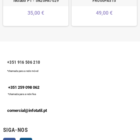
Teclado PT - 5N20H47029
FRU00PA515
35,00 €
49,00 €
+351 916 506 210
*chamada para a rede móvel
+351 259 098 062
*chamada para a rede fixa
comercial@infotatil.pt
SIGA-NOS