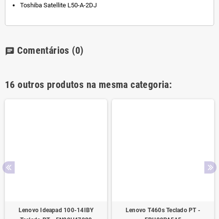
Toshiba Satellite L50-A-2DJ
Comentários
(0)
chat
16 outros produtos na mesma categoria:
Lenovo Ideapad 100-14IBY
Lenovo T460s Teclado PT -