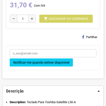
31,70 €
Com IVA
shopping_cart
remove
add
ADICIONAR AO CARRINHO
Partilhar
Notificar-me quando estiver disponível
Descrição
Description:
Teclado Para Toshiba Satellite L50-A