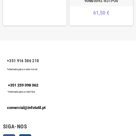
90NB0092-R31PO0
61,50 €
+351 916 506 210
*chamada para a rede móvel
+351 259 098 062
*chamada para a rede fixa
comercial@infotatil.pt
SIGA-NOS