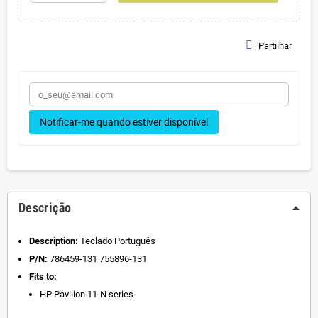
Partilhar
Notificar-me quando estiver disponível
Descrição
Description:
Teclado Português
P/N:
786459-131 755896-131
Fits to:
HP Pavilion
11-N series