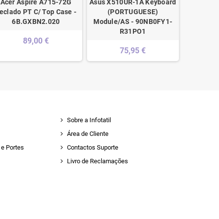
Acer Aspire A715-72G
Asus X510UR-1A Keyboard
Toshiba 
eclado PT C/ Top Case -
(PORTUGUESE)
Black
6B.GXBN2.020
Module/AS - 90NB0FY1-
R31PO1
89,00 €
75,95 €
Sobre a Infotatil
Área de Cliente
e Portes
Contactos Suporte
Livro de Reclamações