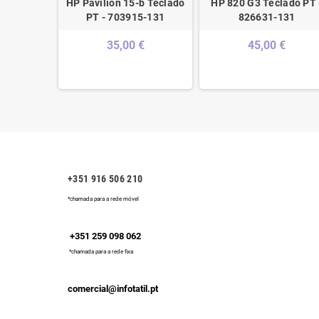
ado PT C/
HP Pavilion 15-b Teclado
HP 820 G3 Teclado PT 
3367-131
PT - 703915-131
826631-131
 €
35,00 €
45,00 €
+351 916 506 210
*chamada para a rede móvel
+351 259 098 062
*chamada para a rede fixa
comercial@infotatil.pt