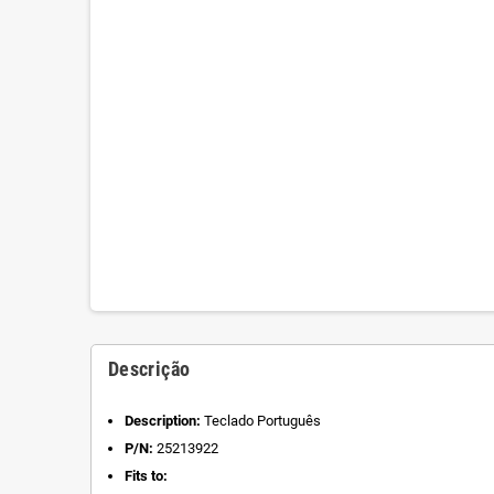
Descrição
Description:
Teclado Português
P/N:
25213922
Fits to: