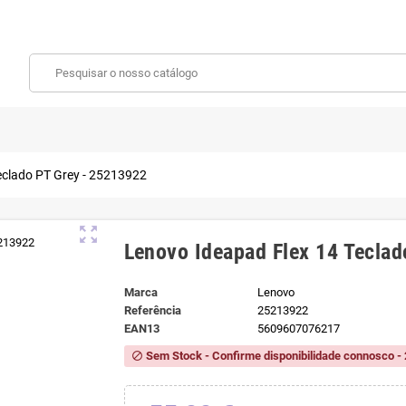
eclado PT Grey - 25213922
zoom_out_map
Lenovo Ideapad Flex 14 Tecla
Marca
Lenovo
Referência
25213922
EAN13
5609607076217
Sem Stock - Confirme disponibilidade connosco - 
block