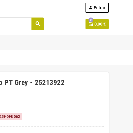
person
Entrar
0
search
0,00 €
do PT Grey - 25213922
259 098 062