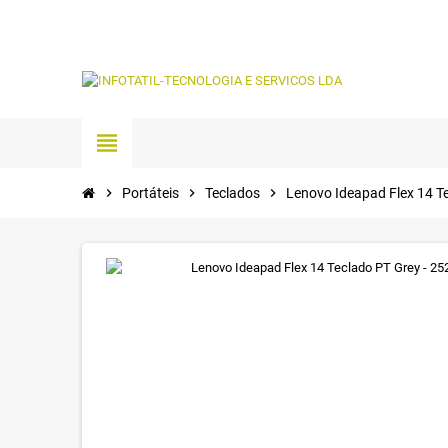
view_headline
chevron_right
Portáteis
chevron_right
Teclados
chevron_right
Lenovo Ideapad Flex 14 T