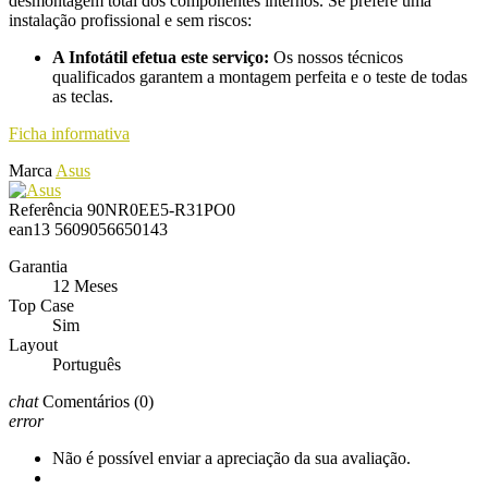
desmontagem total dos componentes internos. Se prefere uma
instalação profissional e sem riscos:
A Infotátil efetua este serviço:
Os nossos técnicos
qualificados garantem a montagem perfeita e o teste de todas
as teclas.
Ficha informativa
Marca
Asus
Referência
90NR0EE5-R31PO0
ean13
5609056650143
Garantia
12 Meses
Top Case
Sim
Layout
Português
chat
Comentários
(0)
error
Não é possível enviar a apreciação da sua avaliação.