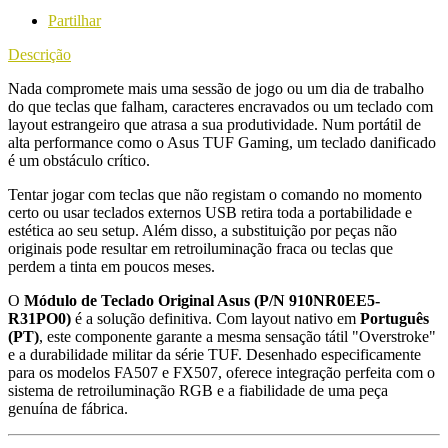
Partilhar
Descrição
Nada compromete mais uma sessão de jogo ou um dia de trabalho
do que teclas que falham, caracteres encravados ou um teclado com
layout estrangeiro que atrasa a sua produtividade. Num portátil de
alta performance como o Asus TUF Gaming, um teclado danificado
é um obstáculo crítico.
Tentar jogar com teclas que não registam o comando no momento
certo ou usar teclados externos USB retira toda a portabilidade e
estética ao seu setup. Além disso, a substituição por peças não
originais pode resultar em retroiluminação fraca ou teclas que
perdem a tinta em poucos meses.
O
Módulo de Teclado Original Asus (P/N 910NR0EE5-
R31PO0)
é a solução definitiva. Com layout nativo em
Português
(PT)
, este componente garante a mesma sensação tátil "Overstroke"
e a durabilidade militar da série TUF. Desenhado especificamente
para os modelos FA507 e FX507, oferece integração perfeita com o
sistema de retroiluminação RGB e a fiabilidade de uma peça
genuína de fábrica.