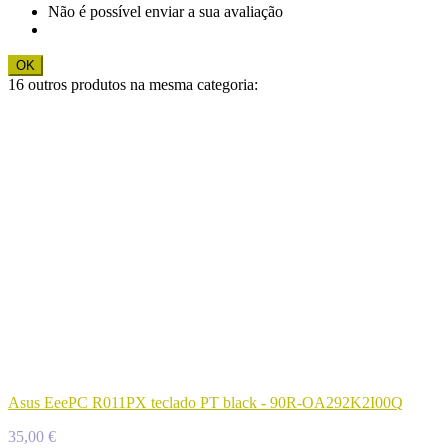
Não é possível enviar a sua avaliação
OK
16 outros produtos na mesma categoria:
Asus EeePC R011PX teclado PT black - 90R-OA292K2I00Q
35,00 €