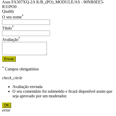
Asus FA507XQ-2A K/B_(PO)_MODULE/AS - 90NR0EE5-
R31PO0
Quality
*
O seu nome
*
Título
*
Avaliação
Enviar
*
Campos obrigatórios
check_circle
Avaliação enviada
O seu comentário foi submetido e ficará disponível assim que
seja aprovado por um moderador.
OK
error