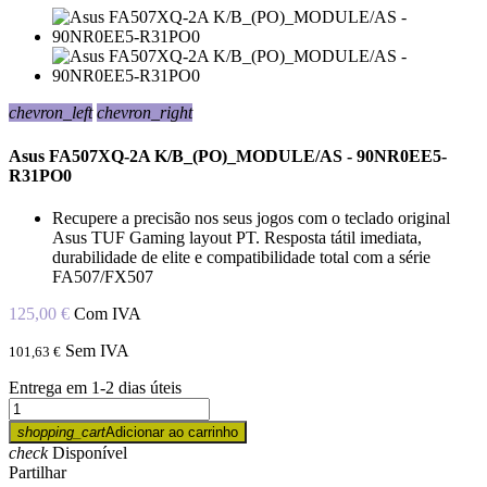
chevron_left
chevron_right
Asus FA507XQ-2A K/B_(PO)_MODULE/AS - 90NR0EE5-
R31PO0
Recupere a precisão nos seus jogos com o teclado original
Asus TUF Gaming layout PT. Resposta tátil imediata,
durabilidade de elite e compatibilidade total com a série
FA507/FX507
125,00 €
Com IVA
Sem IVA
101,63 €
Entrega em 1-2 dias úteis
shopping_cart
Adicionar ao carrinho
check
Disponível
Partilhar