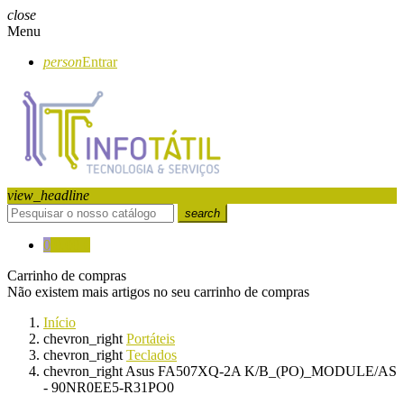
close
Menu
person
Entrar
view_headline
search
0
0,00 €
Carrinho de compras
Não existem mais artigos no seu carrinho de compras
Início
chevron_right
Portáteis
chevron_right
Teclados
chevron_right
Asus FA507XQ-2A K/B_(PO)_MODULE/AS
- 90NR0EE5-R31PO0