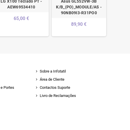
LG X100 Teclado PT -
Asus GL552VW-3B
Asus
AEW69534410
K/B_(PO)_MODULE/AS -
Keyboar
90NB09I3-R31PO0
Module/
65,00 €
89,90 €
1
Sobre a Infotatil
Área de Cliente
e Portes
Contactos Suporte
Livro de Reclamações