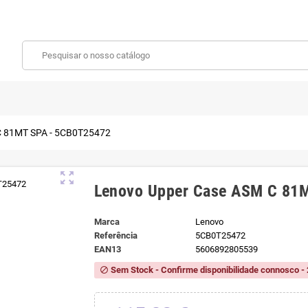
C 81MT SPA - 5CB0T25472
zoom_out_map
Lenovo Upper Case ASM C 81
Marca
Lenovo
Referência
5CB0T25472
EAN13
5606892805539
Sem Stock - Confirme disponibilidade connosco - 
block