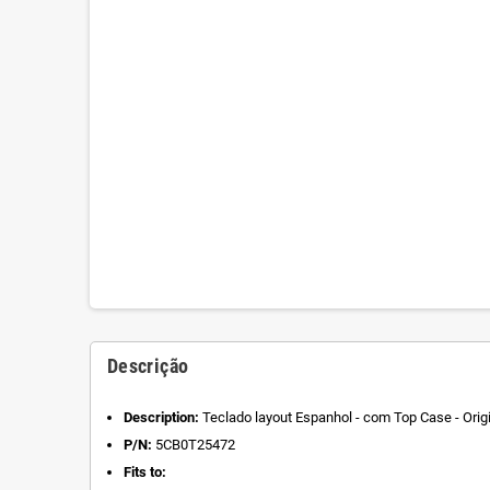
Descrição
Description:
Teclado layout Espanhol - com Top Case - Orig
P/N:
5CB0T25472
Fits to: