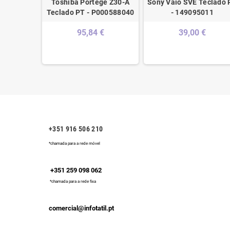
ad 100-
Toshiba Portege Z30-A
Sony Vaio SVE Teclado 
o PT -
Teclado PT - P000588040
- 149095011
775
95,84 €
39,00 €
€
+351 916 506 210
*chamada para a rede móvel
+351 259 098 062
*chamada para a rede fixa
comercial@infotatil.pt