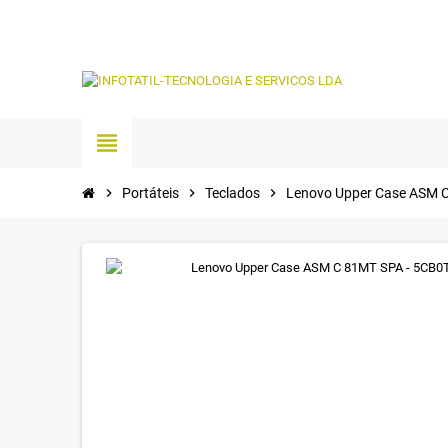
view_headline
chevron_right
Portáteis
chevron_right
Teclados
chevron_right
Lenovo Upper Case ASM 