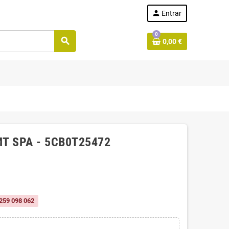
person
Entrar
0
search
0,00 €
MT SPA - 5CB0T25472
259 098 062