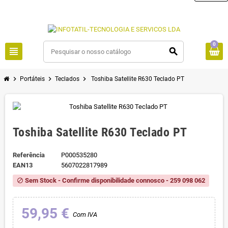
0
view_headline
search
chevron_right
chevron_right
chevron_right
Portáteis
Teclados
Toshiba Satellite R630 Teclado PT
Toshiba Satellite R630 Teclado PT
Referência
P000535280
EAN13
5607022817989
Sem Stock - Confirme disponibilidade connosco - 259 098 062
block
59,95 €
Com IVA