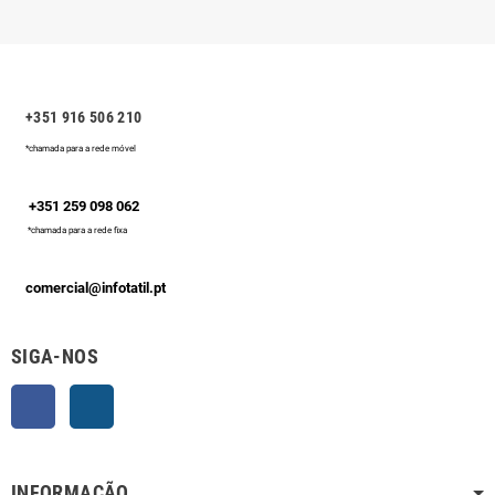
+351 916 506 210
*chamada para a rede móvel
+351 259 098 062
*chamada para a rede fixa
comercial@infotatil.pt
SIGA-NOS
Facebook
Instagram
INFORMAÇÃO