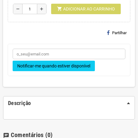
shopping_cart
remove
add
ADICIONAR AO CARRINHO
Partilhar
Notificar-me quando estiver disponível
Descrição
Comentários
(0)
chat