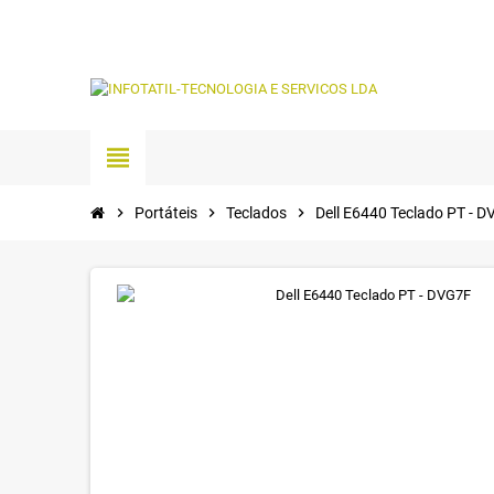
view_headline
chevron_right
Portáteis
chevron_right
Teclados
chevron_right
Dell E6440 Teclado PT - 