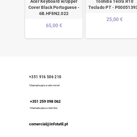
P Teclado
Acer Keyboard w/Upper
Toshiba Tecra R10
62529-131
Cover Black Portuguese -
Teclado PT - P0005139
6B.HF8N2.022
€
25,00 €
65,00 €
+351 916 506 210
*chamada para a rede móvel
+351 259 098 062
*chamada para a rede fixa
comercial@infotatil.pt