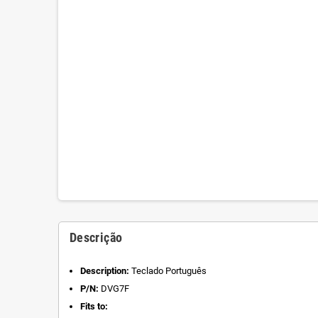
Descrição
Description:
Teclado Português
P/N:
DVG7F
Fits to: