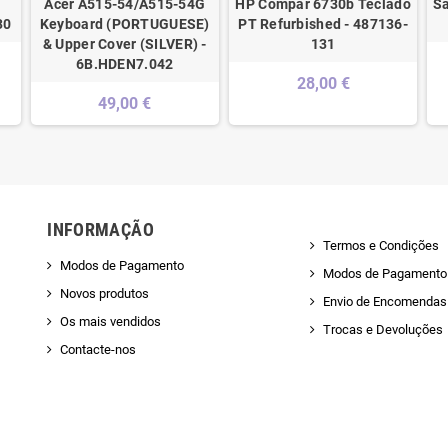
Acer A515-54/A515-54G
HP Compar 6730b Teclado
S
30
Keyboard (PORTUGUESE)
PT Refurbished - 487136-
& Upper Cover (SILVER) -
131
6B.HDEN7.042
28,00 €
49,00 €
INFORMAÇÃO
Termos e Condições
Modos de Pagamento
Modos de Pagamento
Novos produtos
Envio de Encomendas 
Os mais vendidos
Trocas e Devoluções
Contacte-nos