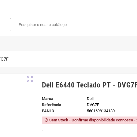
DVG7F
zoom_out_map
Dell E6440 Teclado PT - DVG7
Marca
Dell
Referência
DVG7F
EAN13
5601698134180
Sem Stock - Confirme disponibilidade connosco - 
block