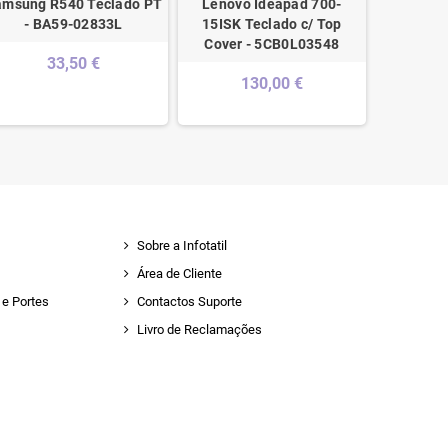
amsung R540 Teclado PT
Lenovo Ideapad 700-
Lenovo U
- BA59-02833L
15ISK Teclado c/ Top
W/KB 
Cover - 5CB0L03548
5C
33,50 €
130,00 €
2
Sobre a Infotatil
Área de Cliente
e Portes
Contactos Suporte
Livro de Reclamações