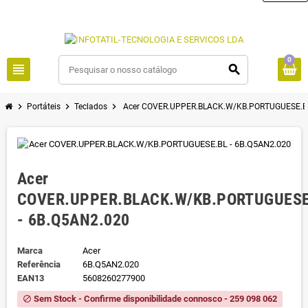
0
view_headline
search
chevron_right
chevron_right
chevron_right
Portáteis
Teclados
Acer COVER.UPPER.BLACK.W/KB.PORTUGUESE.BL
Acer
COVER.UPPER.BLACK.W/KB.PORTUGUESE
- 6B.Q5AN2.020
Marca
Acer
Referência
6B.Q5AN2.020
EAN13
5608260277900
Sem Stock - Confirme disponibilidade connosco - 259 098 062
block