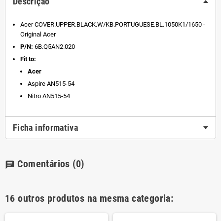
Descrição
Acer COVER.UPPER.BLACK.W/KB.PORTUGUESE.BL.1050K1/1650 -
Original Acer
P/N:
6B.Q5AN2.020
Fit to:
Acer
Aspire AN515-54
Nitro AN515-54
Ficha informativa
Comentários
(0)
chat
16 outros produtos na mesma categoria: