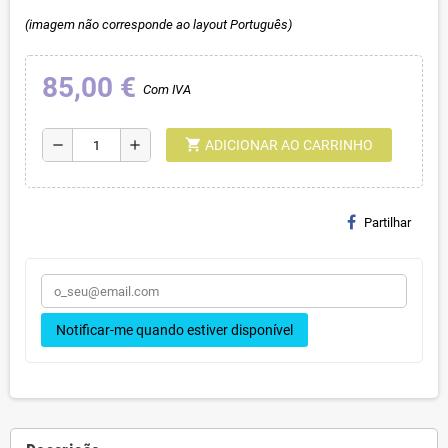
(imagem não corresponde ao layout Português)
85,00 €
Com IVA
shopping_cart
remove
add
ADICIONAR AO CARRINHO
Partilhar
Notificar-me quando estiver disponível