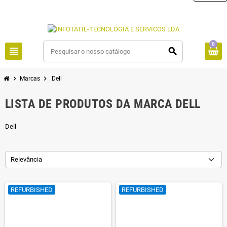
0
view_headline
search
chevron_right
chevron_right
Marcas
Dell
LISTA DE PRODUTOS DA MARCA DELL
Dell
Relevância
REFURBISHED
REFURBISHED