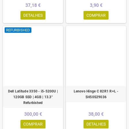
37,18 €
3,90 €
DETALHES
COMPRAR
REFURBISHED
Dell Latitude 3350 - i5-5200U |
Lenovo Hinge C 82R1 R+L -
120GB SSD | 4GB | 13.3"
5H50S29036
Refurbished
300,00 €
38,00 €
COMPRAR
DETALHES