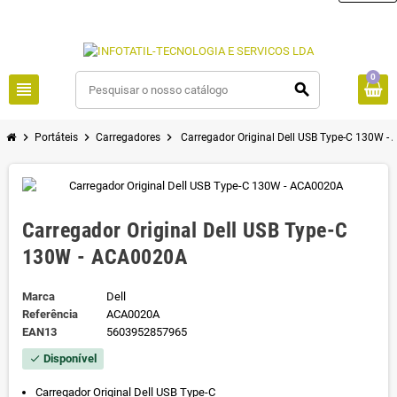
0
view_headline
search
chevron_right
chevron_right
chevron_right
Portáteis
Carregadores
Carregador Original Dell USB Type-C 130W 
Carregador Original Dell USB Type-C
130W - ACA0020A
Marca
Dell
Referência
ACA0020A
EAN13
5603952857965
Disponível
check
Carregador Original Dell USB Type-C