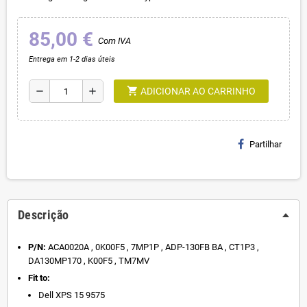
85,00 €
Com IVA
Entrega em 1-2 dias úteis
shopping_cart
remove
add
ADICIONAR AO CARRINHO
Partilhar
Descrição
P/N:
ACA0020A , 0K00F5 , 7MP1P , ADP-130FB BA , CT1P3 ,
DA130MP170 , K00F5 , TM7MV
Fit to:
Dell XPS 15 9575