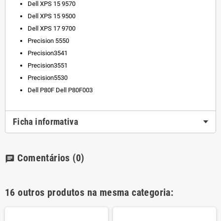
Dell XPS 15 9570
Dell XPS 15 9500
Dell XPS 17 9700
Precision 5550
Precision3541
Precision3551
Precision5530
Dell P80F Dell P80F003
Ficha informativa
Comentários
(0)
chat
16 outros produtos na mesma categoria: