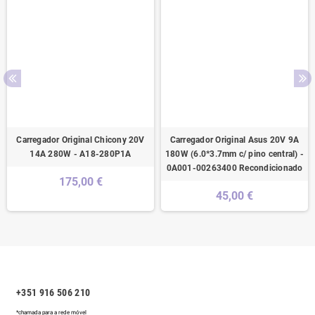
Carregador Original Chicony 20V
Carregador Original Asus 20V 9A
14A 280W - A18-280P1A
180W (6.0*3.7mm c/ pino central) -
0A001-00263400 Recondicionado
175,00 €
45,00 €
+351 916 506 210
*chamada para a rede móvel