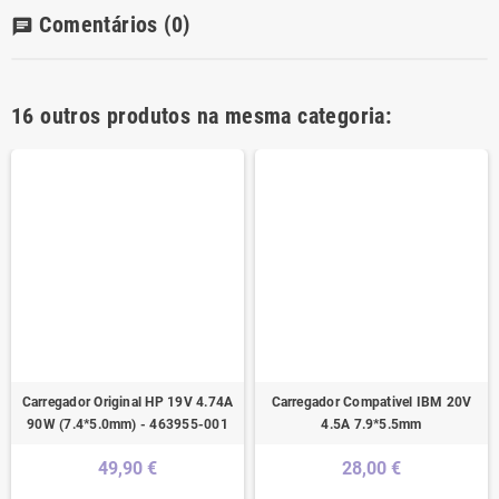
Comentários
(0)
chat
16 outros produtos na mesma categoria:
Carregador Original HP 19V 4.74A
Carregador Compativel IBM 20V
90W (7.4*5.0mm) - 463955-001
4.5A 7.9*5.5mm
49,90 €
28,00 €