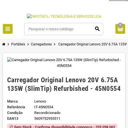
0
view_headline
search
chevron_right
chevron_right
chevron_right
Portáteis
Carregadores
Carregador Original Lenovo 20V 6.75A 135W 
Carregador Original Lenovo 20V 6.75A
135W (SlimTip) Refurbished - 45N0554
Marca
Lenovo
Referência
IT-45N0554
Condição
Recondicionado
EAN13
5609752955511
Sem Stock - Confirme disponibilidade connosco - 259 098 062
block