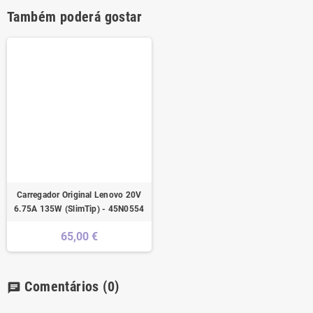
Também poderá gostar
Carregador Original Lenovo 20V
6.75A 135W (SlimTip) - 45N0554
65,00 €
Comentários
(0)
chat