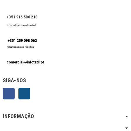
+351 916 506 210
*chamada para a rede móvel
+351 259 098 062
*chamada para a rede fixa
comercial@infotatil.pt
SIGA-NOS
Facebook
Instagram
INFORMAÇÃO