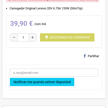
Carregador Original Lenovo 20V 6.75A 135W (SlimTip)
39,90 €
Com IVA
shopping_cart
remove
add
ADICIONAR AO CARRINHO
Partilhar
Notificar-me quando estiver disponível