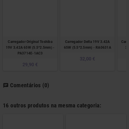
Carregador Original Toshiba
Carregador Delta 19V 3.42A
Carr
19V 3.42A 65W (5.5*2.5mm) -
65W (5.5*2.5mm) - RA0631A
3
PA3714E-1AC3
32,00 €
29,90 €
Comentários
(0)
chat
16 outros produtos na mesma categoria: