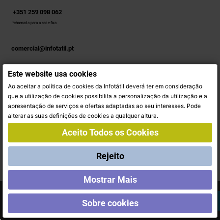
+351 259 098 062
*chamada para a rede fixa
comercial@infotatil.pt
Este website usa cookies
SIGA-NOS
Ao aceitar a política de cookies da Infotátil deverá ter em consideração
Facebook
Instagram
que a utilização de cookies possibilita a personalização da utilização e a
apresentação de serviços e ofertas adaptadas ao seu interesses. Pode
alterar as suas definições de cookies a qualquer altura.
Aceito Todos os Cookies
INFORMAÇÃO
Rejeito
Mostrar Mais
Copyright © 2022 INFOTATIL
Este site utiliza cookies. Ao navegar no site estará a
consentir a sua utilização. Para mais informações
ACEITAR
Sobre cookies
consulte a nossa Política de Cookies.