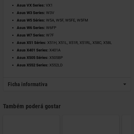
Asus VX Series:
VX1
Asus W3 Series:
W3V
Asus W5 Séries:
W5A, W5F, W5FE, W5FM
Asus W6 Series:
W6FP
Asus W7 Series:
W7F
Asus X51 Séries:
X51H, X51L, X51R, X51RL, X58C, X58L
Asus X401 Series:
X401A
Asus X505 Séries:
X505BP
Asus X552 Series:
X552LD
Ficha informativa
Também poderá gostar