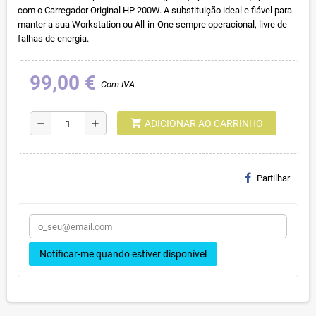
com o Carregador Original HP 200W. A substituição ideal e fiável para
manter a sua Workstation ou All-in-One sempre operacional, livre de
falhas de energia.
99,00 €
Com IVA
shopping_cart
remove
add
ADICIONAR AO CARRINHO
Partilhar
Notificar-me quando estiver disponível