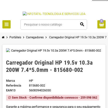
0
view_headline
search
chevron_right
chevron_right
chevron_right
Portáteis
Carregadores
Carregador Original HP 19.5v 10.3a 200W 7
Carregador Original HP 19.5v 10.3a
200W 7.4*5.0mm - 815680-002
Marca
HP
Referência
815680-002
EAN13
5608394026030
Sem Stock - Confirme disponibilidade connosco - 259 098 062
block
Garante a máxima performance e segurança para o seu equipamento