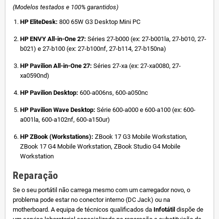
(Modelos testados e 100% garantidos)
HP EliteDesk:
800 65W G3 Desktop Mini PC
HP ENVY All-in-One 27:
Séries 27-b000 (ex: 27-b001la, 27-b010, 27-
b021) e 27-b100 (ex: 27-b100nf, 27-b114, 27-b150na)
HP Pavilion All-in-One 27:
Séries 27-xa (ex: 27-xa0080, 27-
xa0590nd)
HP Pavilion Desktop:
600-a006ns, 600-a050nc
HP Pavilion Wave Desktop:
Série 600-a000 e 600-a100 (ex: 600-
a001la, 600-a102nf, 600-a150ur)
HP ZBook (Workstations):
ZBook 17 G3 Mobile Workstation,
ZBook 17 G4 Mobile Workstation, ZBook Studio G4 Mobile
Workstation
Reparação
Se o seu portátil não carrega mesmo com um carregador novo, o
problema pode estar no conector interno (DC Jack) ou na
motherboard. A equipa de técnicos qualificados da
Infotátil
dispõe de