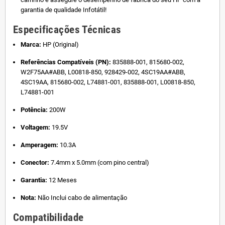
garantia de qualidade Infotátil!
Especificações Técnicas
Marca:
HP (Original)
Referências Compatíveis (PN):
835888-001, 815680-002,
W2F75AA#ABB, L00818-850, 928429-002, 4SC19AA#ABB,
4SC19AA, 815680-002, L74881-001, 835888-001, L00818-850,
L74881-001
Potência:
200W
Voltagem:
19.5V
Amperagem:
10.3A
Conector:
7.4mm x 5.0mm (com pino central)
Garantia:
12 Meses
Nota:
Não Inclui cabo de alimentação
Compatibilidade