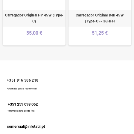
Carregador Original HP 45W (Type-
Carregador Original Dell 45W
C)
(Type-C) - 36HFH
35,00 €
51,25 €
+351 916 506 210
*chamada para a rede móvel
+351 259 098 062
*chamada para a rede fixa
comercial@infotatil.pt