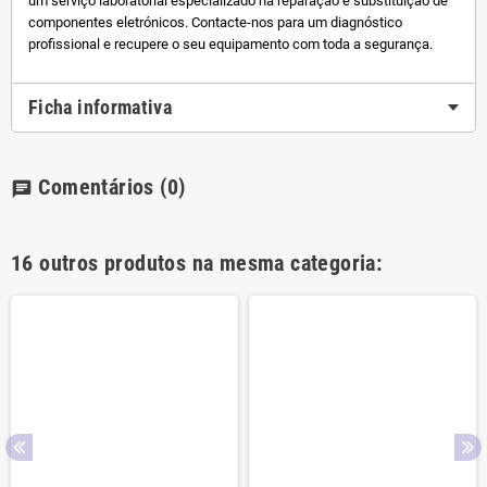
um serviço laboratorial especializado na reparação e substituição de
componentes eletrónicos. Contacte-nos para um diagnóstico
profissional e recupere o seu equipamento com toda a segurança.
Ficha informativa
Comentários
(0)
chat
16 outros produtos na mesma categoria: