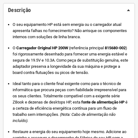
Descrição
O seu equipamento HP está sem energia ou o carregador atual
apresenta falhas no fornecimento? Não arrisque os componentes
internos com soluções de linha branca.
O
Carregador Original HP 200W
(referência principal
815680-002
)
foi rigorosamente desenhado para fornecer uma energia estável e
segura de 19.5V e 10.3A. Como peça de substituição genuína, este
adaptador preserva a longevidade da sua máquina e protege a
board contra flutuações ou picos de tensão.
Ideal tanto para o cliente final exigente como para o técnico de
informática que procura peças com fiabilidade irrepreensível para
os seus clientes. Totalmente compatível com a exigente série
ZBook e dezenas de desktops HP, esta
fonte de alimentação HP
é
a certeza de eficiência energética contínua para um fluxo de
trabalho sem interrupções.
(Nota: Cabo de alimentação não
incluído).
Restaure a energia do seu equipamento hoje mesmo. Adicione ao
carrinho e assegure o desempenho de fábrica do seu HP com a