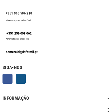
+351 916 506 210
*chamada para a rede móvel
+351 259 098 062
*chamada para a rede fixa
comercial@infotatil.pt
SIGA-NOS
Facebook
Instagram
INFORMAÇÃO