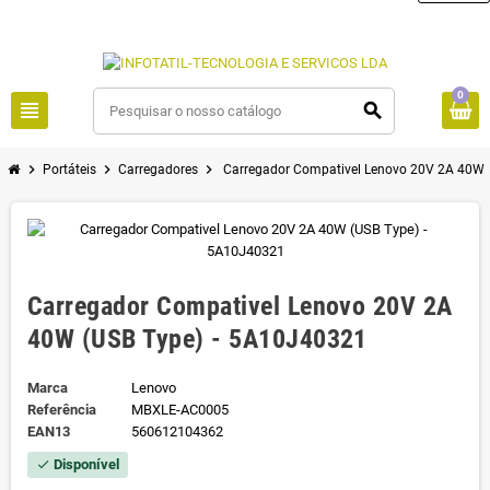
0
view_headline
search
chevron_right
chevron_right
chevron_right
Portáteis
Carregadores
Carregador Compativel Lenovo 20V 2A 40W 
Carregador Compativel Lenovo 20V 2A
40W (USB Type) - 5A10J40321
Marca
Lenovo
Referência
MBXLE-AC0005
EAN13
560612104362
Disponível
check