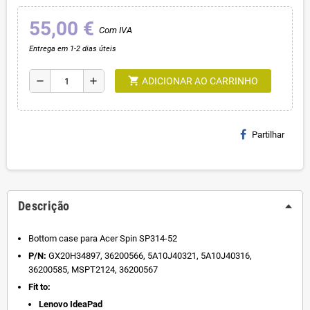
55,00 €
Com IVA
Entrega em 1-2 dias úteis
shopping_cart
remove
add
ADICIONAR AO CARRINHO
Partilhar
Descrição
Bottom case para Acer Spin SP314-52
P/N:
GX20H34897, 36200566, 5A10J40321, 5A10J40316,
36200585, MSPT2124, 36200567
Fit to:
Lenovo
IdeaPad