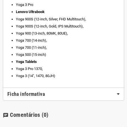
Yoga 3 Pro
Lenovo
Ultrabook
Yoga 900S (12-inch, Silver, FHD Multitouch),
Yoga 900S (12-inch, Gold, IPS Multitouch),
Yoga 900 (13-inch, 80MK, 80UE),
Yoga 700 (14-inch),
Yoga 700 (11-inch),
Yoga 500 (15-inch)
Yoga Tablets
Yoga 3 Pro 1370,
Yoga 3 (14", 1470, 80JH)
Ficha informativa
Comentários
(0)
chat