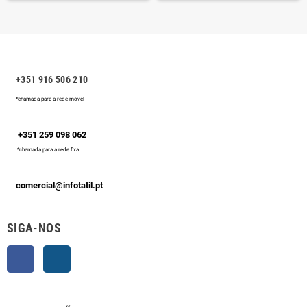
+351 916 506 210
*chamada para a rede móvel
+351 259 098 062
*chamada para a rede fixa
comercial@infotatil.pt
SIGA-NOS
Facebook
Instagram