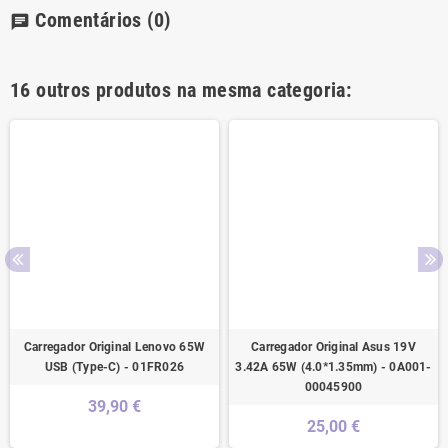
Comentários
(0)
chat
16 outros produtos na mesma categoria:
Carregador Original Lenovo 65W
Carregador Original Asus 19V
USB (Type-C) - 01FR026
3.42A 65W (4.0*1.35mm) - 0A001-
00045900
39,90 €
25,00 €