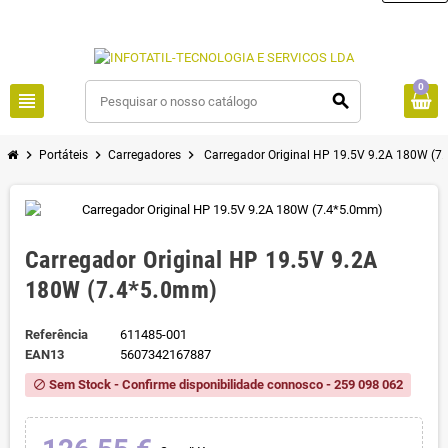
0
view_headline
search
chevron_right
chevron_right
chevron_right
Portáteis
Carregadores
Carregador Original HP 19.5V 9.2A 180W (7
Carregador Original HP 19.5V 9.2A
180W (7.4*5.0mm)
Referência
611485-001
EAN13
5607342167887
Sem Stock - Confirme disponibilidade connosco - 259 098 062
block