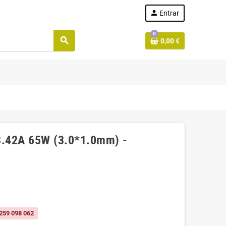
person
Entrar
0
search
0,00 €
 3.42A 65W (3.0*1.0mm) -
259 098 062