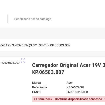
 Acer 19V 3.42A 65W (3.0*1.0mm) - KP.06503.007
zoom_out_map
Carregador Original Acer 19V
KP.06503.007
Marca
Acer
Referência
KP.06503.007
EAN13
5602160285058
Sem Stock - Confirme disponibilidade connosco - 
block