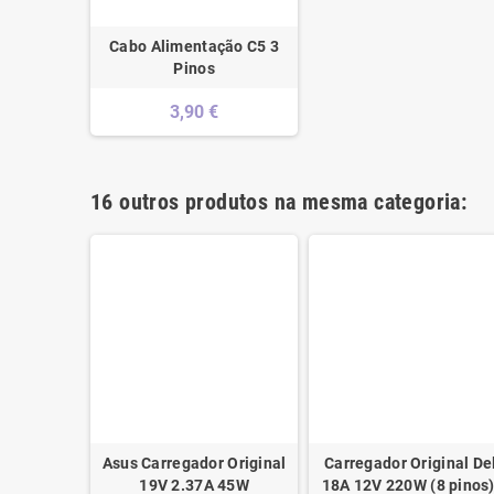
Cabo Alimentação C5 3
Pinos
3,90 €
16 outros produtos na mesma categoria:
upply -
Asus Carregador Original
Carregador Original De
375
19V 2.37A 45W
18A 12V 220W (8 pinos)