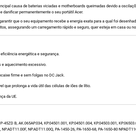
principal causa de baterias viciadas e motherboards queimadas devido a oscil
e danificar permanentemente o seu portátil Acer.
garantir que o seu equipamento recebe a energia exata para a qual foi desenha
rcuitos, assegurando um carregamento rápido e seguro, quer esteja em casa ou no 
eficiência energética e segurança.
s e aquecimento excessivo.
aixe firme e sem folgas no DC Jack.
que prolonga a vida útil das células de iões de lítio.
ça da UE.
45ZD B, AK.065AP.034, KP.04501.001, KP.04501.004, KP.04503.001, KP.06503.0
, NP.ADT11.00F, NP.ADT11.00Q, PA-1450-26, PA-1650-68, PA-1650-80 NPADT1