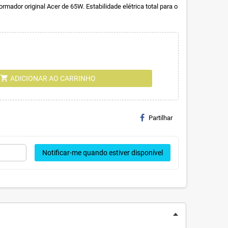
mador original Acer de 65W. Estabilidade elétrica total para o
shopping_cart
ADICIONAR AO CARRINHO
Partilhar
Notificar-me quando estiver disponível