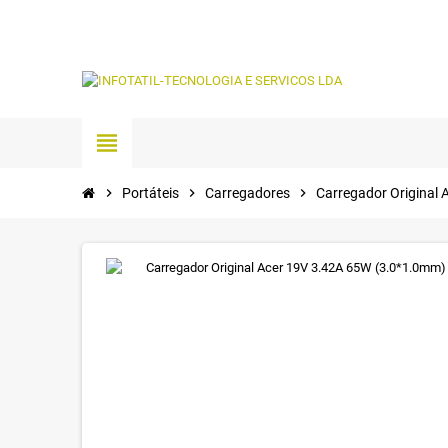
view_headline
chevron_right
Portáteis
chevron_right
Carregadores
chevron_right
Carregador Original