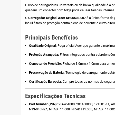
O uso de carregadores universais ou de baixa qualidade é a 
que tem um conector com folga pode causar faíscas internas 
O
Carregador Original Acer KP.06503.007
é a única forma de 
inclui filtros de proteção contra picos de corrente e curto-ci
Principais Benefícios
Qualidade Original:
Peça oficial Acer que garante a máxima 
Proteção Avançada:
Filtros integrados contra sobretensõe
Conector de Precisão:
Ficha de 3.0mm x 1.0mm para um enc
Preservação da Bateria:
Tecnologia de carregamento estável 
Certificação Europeia:
Cumpre todas as normas de seguran
Especificações Técnicas
Part Number (P/N):
256454000, 281468800, 121581-11, ADP-
N13-045N2A, NP.ADT11.008, NP.ADT11.00B, NP.ADT11.00C