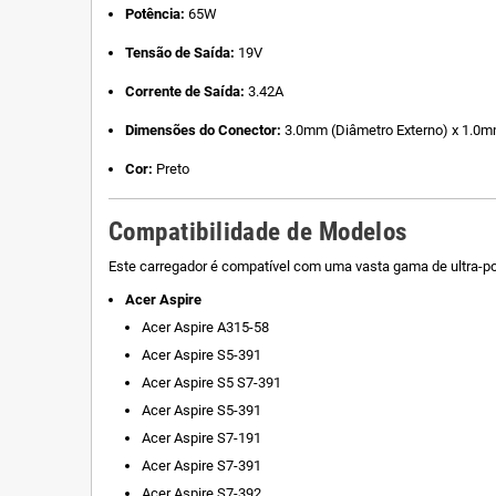
Potência:
65W
Tensão de Saída:
19V
Corrente de Saída:
3.42A
Dimensões do Conector:
3.0mm (Diâmetro Externo) x 1.0mm
Cor:
Preto
Compatibilidade de Modelos
Este carregador é compatível com uma vasta gama de ultra-port
Acer Aspire
Acer Aspire A315-58
Acer Aspire S5-391
Acer Aspire S5 S7-391
Acer Aspire S5-391
Acer Aspire S7-191
Acer Aspire S7-391
Acer Aspire S7-392