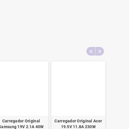
Carregador Original
Carregador Original Acer
Carrega
Samsung 19V 2.1A 40W
19.5V 11.8A 230W
Dell 1