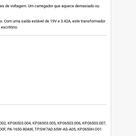
ações de voltagem. Um carregador que aquece demasiado ou
do. Com uma saída estável de 19V e 3.42A, este transformador
escritório.
02, KP.06503.004, KP.06503.005, KP.06503.006, KP.06503.007,
100F, PA-1650-80AW, TP.SW7AD.65W-AS-A05, KP.0650H.O01