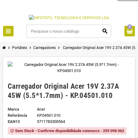
0
view_headline
search
chevron_right
chevron_right
chevron_right
Portáteis
Carregadores
Carregador Original Acer 19V 2.37A 45W (5
Carregador Original Acer 19V 2.37A
45W (5.5*1.7mm) - KP.04501.010
Marca
Acer
Referência
KP.04501.010
EAN13
5711783300564
Sem Stock - Confirme disponibilidade connosco - 259 098 062
block