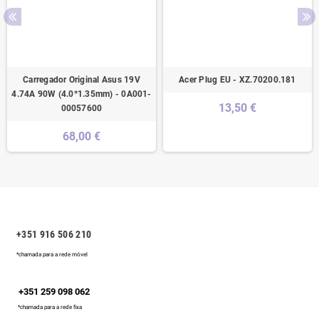
Carregador Original Asus 19V
Acer Plug EU - XZ.70200.181
4.74A 90W (4.0*1.35mm) - 0A001-
13,50 €
00057600
68,00 €
+351 916 506 210
*chamada para a rede móvel
+351 259 098 062
*chamada para a rede fixa