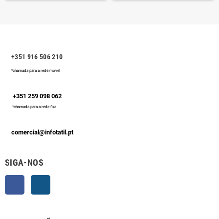
+351 916 506 210
*chamada para a rede móvel
+351 259 098 062
*chamada para a rede fixa
comercial@infotatil.pt
SIGA-NOS
Facebook
Instagram