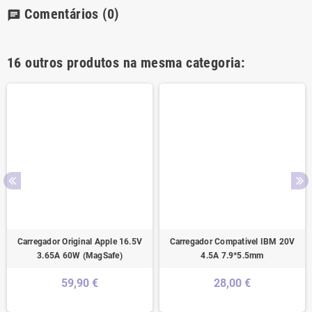
Comentários
(0)
chat
16 outros produtos na mesma categoria:
Carregador Original Apple 16.5V
Carregador Compativel IBM 20V
3.65A 60W (MagSafe)
4.5A 7.9*5.5mm
59,90 €
28,00 €