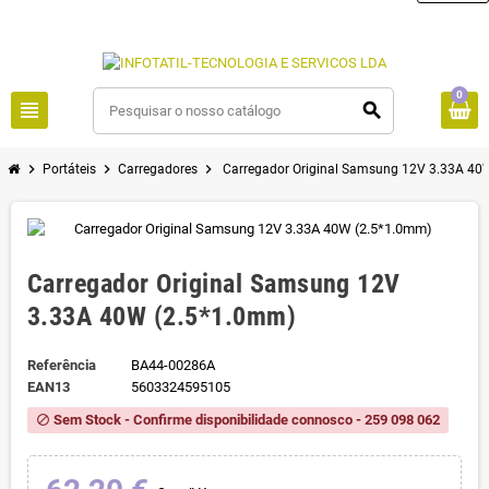
0
view_headline
search
chevron_right
chevron_right
chevron_right
Portáteis
Carregadores
Carregador Original Samsung 12V 3.33A 40
Carregador Original Samsung 12V
3.33A 40W (2.5*1.0mm)
Referência
BA44-00286A
EAN13
5603324595105
Sem Stock - Confirme disponibilidade connosco - 259 098 062
block