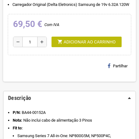
Carregador Original (Delta Eletronics) Samsung de 19v 6.32A 120W
69,50 €
Com IVA
shopping_cart
remove
add
ADICIONAR AO CARRINHO
Partilhar
Descrição
P/N:
BA44-00152A
Nota:
Não inclui cabo de alimentação 3 Pinos
Fit to:
Samsung Series 7 All-in-One: NP800G5M, NP500P4C,