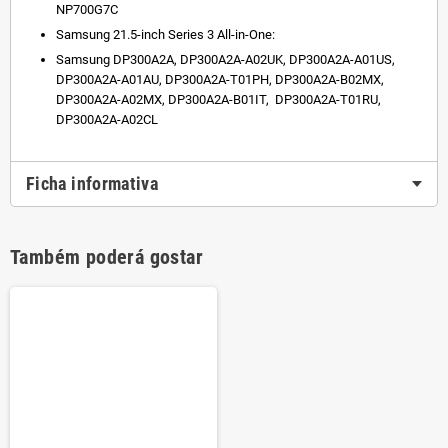
NP700G7C
Samsung 21.5-inch Series 3 All-in-One:
Samsung DP300A2A, DP300A2A-A02UK, DP300A2A-A01US,
DP300A2A-A01AU, DP300A2A-T01PH, DP300A2A-B02MX,
DP300A2A-A02MX, DP300A2A-B01IT, DP300A2A-T01RU,
DP300A2A-A02CL
Ficha informativa
Também poderá gostar