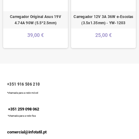
Carregador Original Asus 19V
Carregador 12V 3A 36W e-Escolas
4.74A 90W (5.5*2.5mm)
(3.5x1.35mm) - YW-1203
39,00 €
25,00 €
+351 916 506 210
*chamada para a rede móvel
+351 259 098 062
*chamada para a rede fixa
comercial@infotatil.pt