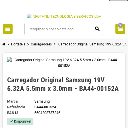
0
view_headline
search
chevron_right
chevron_right
chevron_right
Portáteis
Carregadores
Carregador Original Samsung 19V 6.32A 5
Carregador Original Samsung 19V
6.32A 5.5mm x 3.0mm - BA44-00152A
Marca
Samsung
Referência
BA44-00152A
EAN13
5604208737246
Disponível
check