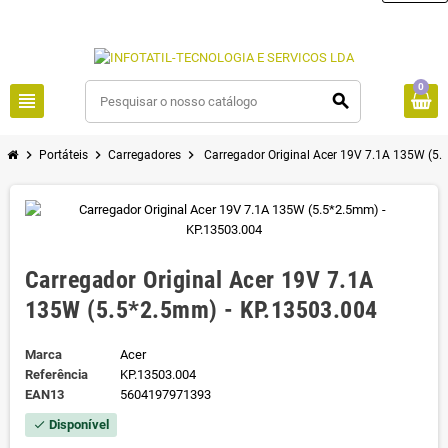
0
view_headline
search
chevron_right
chevron_right
chevron_right
Portáteis
Carregadores
Carregador Original Acer 19V 7.1A 135W (5
Carregador Original Acer 19V 7.1A
135W (5.5*2.5mm) - KP.13503.004
Marca
Acer
Referência
KP.13503.004
EAN13
5604197971393
Disponível
check