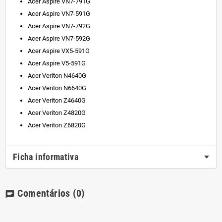
Acer Aspire VN7-791G
Acer Aspire VN7-591G
Acer Aspire VN7-792G
Acer Aspire VN7-592G
Acer Aspire VX5-591G
Acer Aspire V5-591G
Acer Veriton N4640G
Acer Veriton N6640G
Acer Veriton Z4640G
Acer Veriton Z4820G
Acer Veriton Z6820G
Ficha informativa
Comentários
(0)
chat