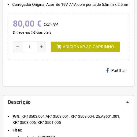
Carregador Original Acer de 19V 7.1A com ponta de 5.5mm x 2.5mm
80,00 €
Com IVA
Entrega em 1-2 dias úteis
shopping_cart
remove
add
ADICIONAR AO CARRINHO
Partilhar
Descrição
P/N:
KP.13503.004 AP.13503.001, KP.13503.004, 25.A3601.001,
KP.13503.006, KP.13501.005
Fit to: