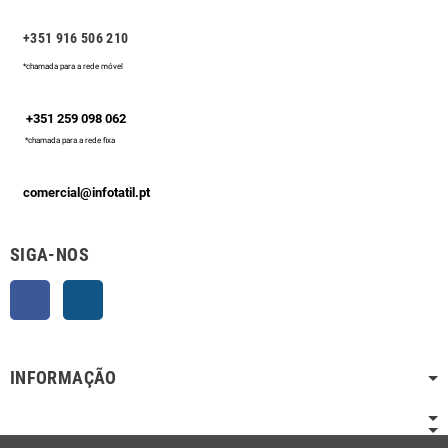
+351 916 506 210
*chamada para a rede móvel
+351 259 098 062
*chamada para a rede fixa
comercial@infotatil.pt
SIGA-NOS
Facebook
Instagram
INFORMAÇÃO