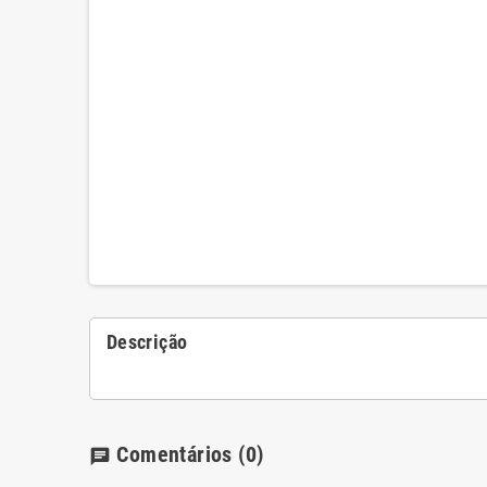
Descrição
Comentários
(0)
chat