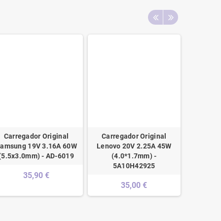
Carregador Original
Carregador Original
Carrega
amsung 19V 3.16A 60W
Lenovo 20V 2.25A 45W
Asus Ee
(5.5x3.0mm) - AD-6019
(4.0*1.7mm) -
5A10H42925
35,90 €
35,00 €