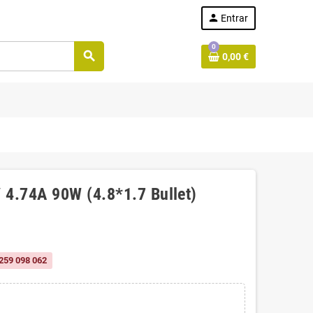
person
Entrar
0
search
0,00 €
 4.74A 90W (4.8*1.7 Bullet)
259 098 062