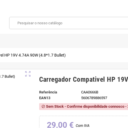
l HP 19V 4.74A 90W (4.8*1.7 Bullet)
zoom_out_map
Carregador Compativel HP 19V
Referência
CAA0666B
EAN13
5606789886597
Sem Stock - Confirme disponibilidade connosco - 
block
29,00 €
Com IVA