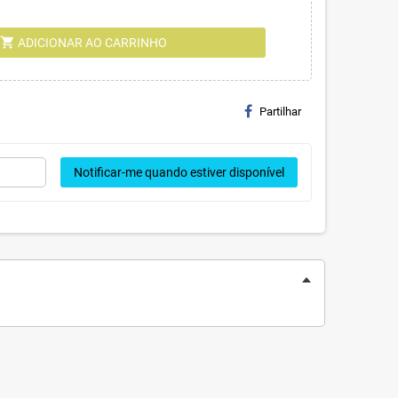
shopping_cart
ADICIONAR AO CARRINHO
Partilhar
Notificar-me quando estiver disponível