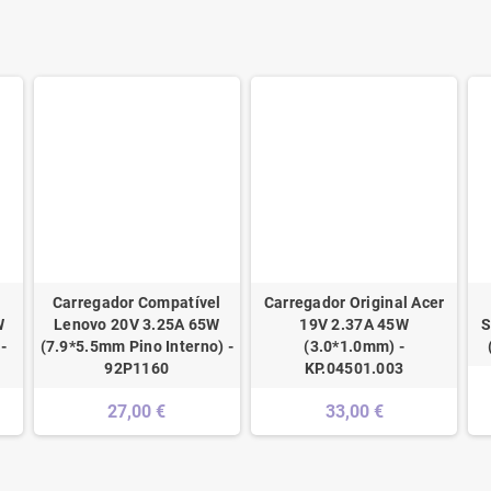
Carregador Compatível
Carregador Original Acer
W
Lenovo 20V 3.25A 65W
19V 2.37A 45W
S
-
(7.9*5.5mm Pino Interno) -
(3.0*1.0mm) -
92P1160
KP.04501.003
27,00 €
33,00 €