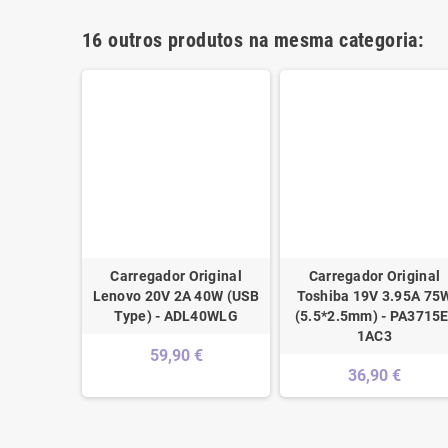
16 outros produtos na mesma categoria:
er 19.5V
Carregador Original
Carregador Original
x1.7mm) -
Lenovo 20V 2A 40W (USB
Toshiba 19V 3.95A 75
.006
Type) - ADL40WLG
(5.5*2.5mm) - PA3715E
1AC3
€
59,90 €
36,90 €