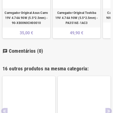
Carregador Original Asus Carro
Carregador Original Toshiba
Car
19V 4.74A 90W (5.5*2.5mm) -
19V 4.74A 90W (5.5*2.5mm) -
90W 
90-XB0IN0CH00010
PA3516E-1AC3
35,00 €
49,90 €
Comentários
(0)
chat
16 outros produtos na mesma categoria: