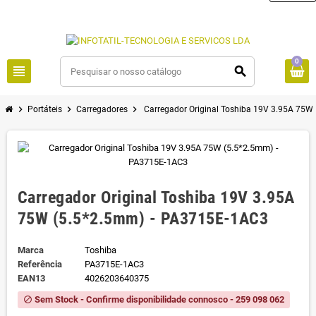
0
view_headline
search
chevron_right
chevron_right
chevron_right
Portáteis
Carregadores
Carregador Original Toshiba 19V 3.95A 75W
Carregador Original Toshiba 19V 3.95A
75W (5.5*2.5mm) - PA3715E-1AC3
Marca
Toshiba
Referência
PA3715E-1AC3
EAN13
4026203640375
Sem Stock - Confirme disponibilidade connosco - 259 098 062
block