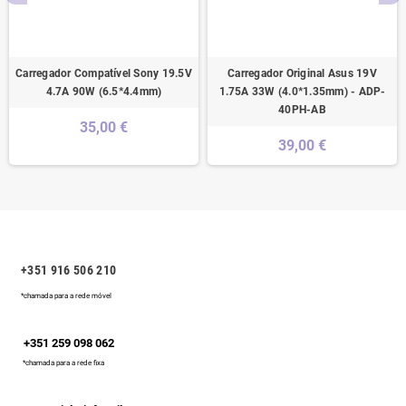
Carregador Compatível Sony 19.5V
Carregador Original Asus 19V
4.7A 90W (6.5*4.4mm)
1.75A 33W (4.0*1.35mm) - ADP-
40PH-AB
35,00 €
39,00 €
+351 916 506 210
*chamada para a rede móvel
+351 259 098 062
*chamada para a rede fixa