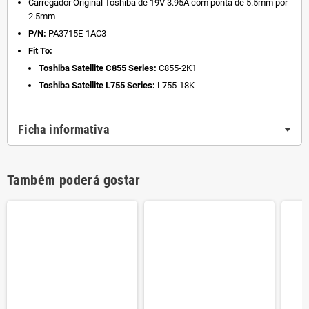
Carregador Original Toshiba de 19V 3.95A com ponta de 5.5mm por
2.5mm
P/N:
PA3715E-1AC3
Fit To:
Toshiba Satellite C855 Series:
C855-2K1
Toshiba Satellite L755 Series:
L755-18K
Ficha informativa
Também poderá gostar