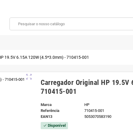
 HP 19.5V 6.15A 120W (4.5*3.0mm) - 710415-001
zoom_out_map
Carregador Original HP 19.5V
710415-001
Marca
HP
Referência
710415-001
EAN13
5053070583190
Disponível
check