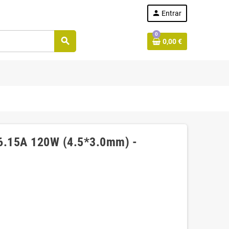
person
Entrar
0
search
0,00 €
 6.15A 120W (4.5*3.0mm) -