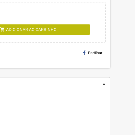
shopping_cart
ADICIONAR AO CARRINHO
Partilhar