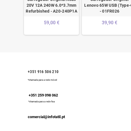
A 75W
20V 12A 240W 6.0*3.7mm
Lenovo 65W USB (Type-
- VGP-
Refurbished - A20-240P1A
- 01FR026
9
59,00 €
39,90 €
€
+351 916 506 210
*chamada para a rede móvel
+351 259 098 062
*chamada para a rede fixa
comercial@infotatil.pt