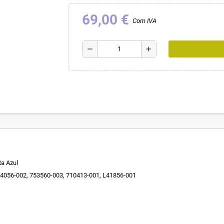
69,00 €
Com IVA
remove
add
ta Azul
54056-002, 753560-003, 710413-001, L41856-001