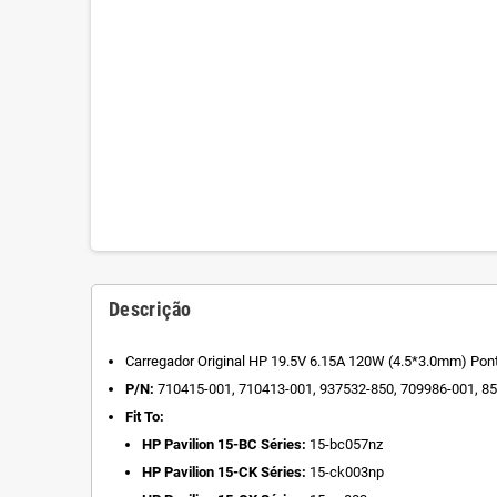
Descrição
Carregador Original HP 19.5V 6.15A 120W (4.5*3.0mm) Pon
P/N:
710415-001, 710413-001, 937532-850, 709986-001, 8
Fit To:
HP Pavilion 15-BC Séries:
15-bc057nz
HP Pavilion 15-CK Séries:
15-ck003np