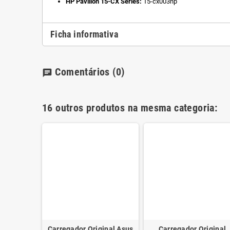
HP Pavilion 15-CX Séries:
15-cx003np
Ficha informativa
Comentários
(0)
chat
16 outros produtos na mesma categoria:
inal Sony
Carregador Original Asus
Carregador Original