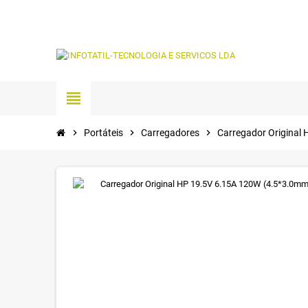
view_headline
chevron_right
Portáteis
chevron_right
Carregadores
chevron_right
Carregador Original