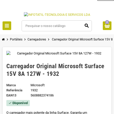
0
view_headline
search
chevron_right
chevron_right
chevron_right
Portáteis
Carregadores
Carregador Original Microsoft Surface 15V 
Carregador Original Microsoft Surface
15V 8A 127W - 1932
Marca
Microsoft
Referência
1932
EAN13
5608882374186
Disponível
check
O carregador mais potente da linha Surface. Garanta um