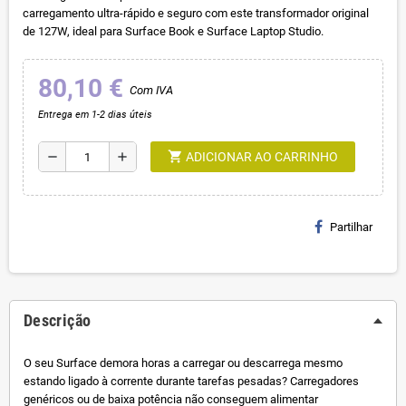
carregamento ultra-rápido e seguro com este transformador original
de 127W, ideal para Surface Book e Surface Laptop Studio.
80,10 €
Com IVA
Entrega em 1-2 dias úteis
shopping_cart
remove
add
ADICIONAR AO CARRINHO
Partilhar
Descrição
O seu Surface demora horas a carregar ou descarrega mesmo
estando ligado à corrente durante tarefas pesadas? Carregadores
genéricos ou de baixa potência não conseguem alimentar