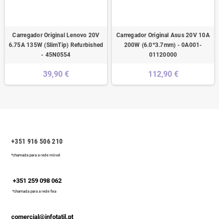
Carregador Original Lenovo 20V
Carregador Original Asus 20V 10A
6.75A 135W (SlimTip) Refurbished
200W (6.0*3.7mm) - 0A001-
- 45N0554
01120000
39,90 €
112,90 €
+351 916 506 210
*chamada para a rede móvel
+351 259 098 062
*chamada para a rede fixa
comercial@infotatil.pt