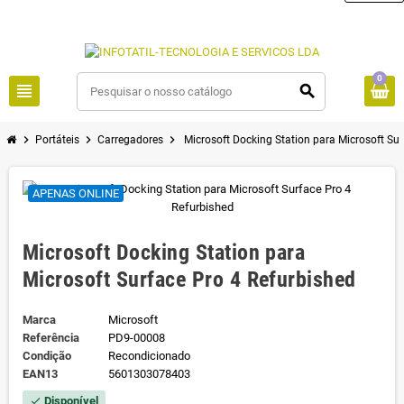
0
view_headline
search
chevron_right
chevron_right
chevron_right
Portáteis
Carregadores
Microsoft Docking Station para Microsoft Sur
APENAS ONLINE
Microsoft Docking Station para
Microsoft Surface Pro 4 Refurbished
Marca
Microsoft
Referência
PD9-00008
Condição
Recondicionado
EAN13
5601303078403
Disponível
check