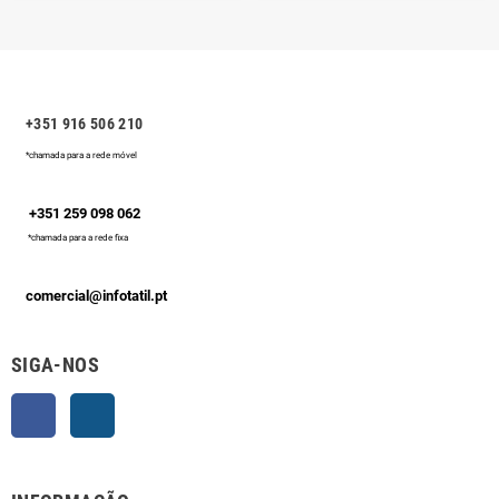
+351 916 506 210
*chamada para a rede móvel
+351 259 098 062
*chamada para a rede fixa
comercial@infotatil.pt
SIGA-NOS
Facebook
Instagram