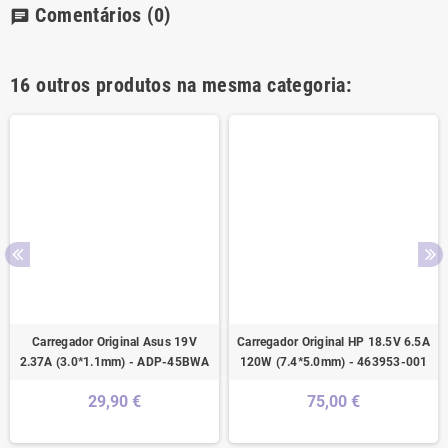
Comentários
(0)
chat
16 outros produtos na mesma categoria:
Carregador Original Asus 19V
Carregador Original HP 18.5V 6.5A
2.37A (3.0*1.1mm) - ADP-45BWA
120W (7.4*5.0mm) - 463953-001
29,90 €
75,00 €