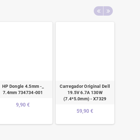
HP Dongle 4.5mm -_
Carregador Original Dell
Carregad
7.4mm 734734-001
19.5V 6.7A 130W
Escolas
(7.4*5.0mm) - X7329
9,90 €
59,90 €