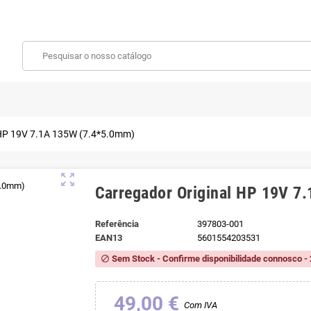
 HP 19V 7.1A 135W (7.4*5.0mm)
zoom_out_map
Carregador Original HP 19V 7
Referência
397803-001
EAN13
5601554203531
Sem Stock - Confirme disponibilidade connosco - 
block
49,00 €
Com IVA