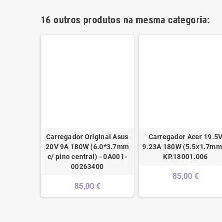
16 outros produtos na mesma categoria:
ginal HP
Carregador Original Asus
Carregador Acer 19.5
 150W
20V 9A 180W (6.0*3.7mm
9.23A 180W (5.5x1.7mm)
urbished -
c/ pino central) - 0A001-
KP.18001.006
850
00263400
85,00 €
€
85,00 €