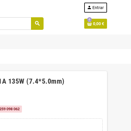
person
Entrar
0
search
0,00 €
.1A 135W (7.4*5.0mm)
259 098 062