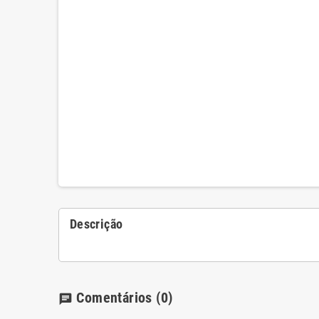
Descrição
Comentários
(0)
chat