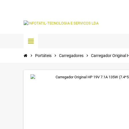
view_headline
chevron_right
Portáteis
chevron_right
Carregadores
chevron_right
Carregador Original