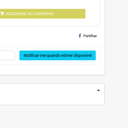
shopping_cart
ADICIONAR AO CARRINHO
Partilhar
Notificar-me quando estiver disponível