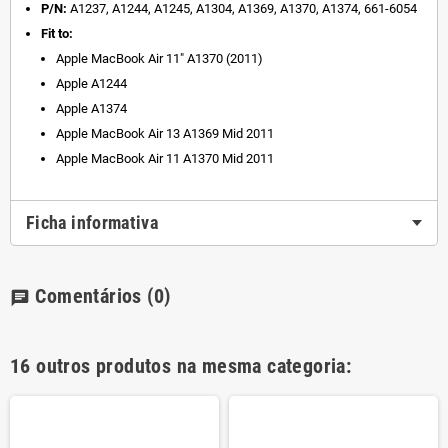
P/N:
A1237, A1244, A1245, A1304, A1369, A1370, A1374, 661-6054
Fit to:
Apple MacBook Air 11" A1370 (2011)
Apple A1244
Apple A1374
Apple MacBook Air 13 A1369 Mid 2011
Apple MacBook Air 11 A1370 Mid 2011
Ficha informativa
Comentários
(0)
chat
16 outros produtos na mesma categoria: