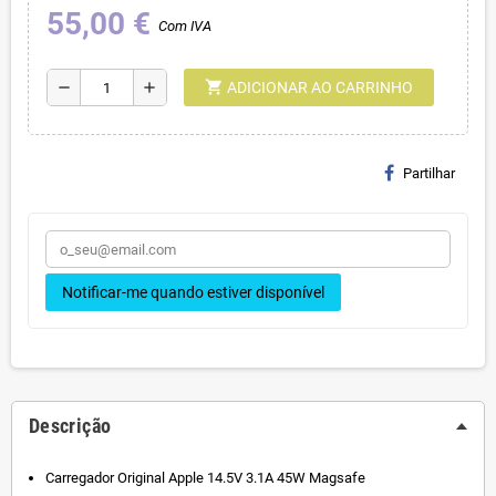
55,00 €
Com IVA
shopping_cart
remove
add
ADICIONAR AO CARRINHO
Partilhar
Notificar-me quando estiver disponível
Descrição
Carregador Original Apple 14.5V 3.1A 45W Magsafe