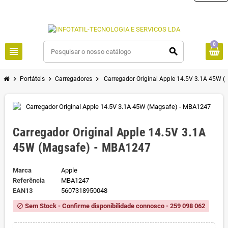
0
view_headline
search
chevron_right
chevron_right
chevron_right
Portáteis
Carregadores
Carregador Original Apple 14.5V 3.1A 45W 
Carregador Original Apple 14.5V 3.1A
45W (Magsafe) - MBA1247
Marca
Apple
Referência
MBA1247
EAN13
5607318950048
Sem Stock - Confirme disponibilidade connosco - 259 098 062
block