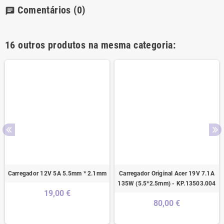
Comentários
(0)
chat
16 outros produtos na mesma categoria:
Carregador 12V 5A 5.5mm * 2.1mm
Carregador Original Acer 19V 7.1A
135W (5.5*2.5mm) - KP.13503.004
19,00 €
80,00 €