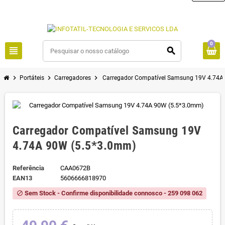
0
view_headline
search
chevron_right
chevron_right
chevron_right
Portáteis
Carregadores
Carregador Compatível Samsung 19V 4.74A
Carregador Compatível Samsung 19V
4.74A 90W (5.5*3.0mm)
Referência
CAA0672B
EAN13
5606666818970
Sem Stock - Confirme disponibilidade connosco - 259 098 062
block