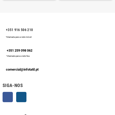
+351 916 506 210
*chamada para a rede móvel
+351 259 098 062
*chamada para a rede fixa
comercial@infotatil.pt
SIGA-NOS
Facebook
Instagram