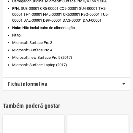
Carregador Original Microsoft Surface Pro 3/4 15V 2.58A
P/N:
SU3-00001
CR5-00001
CQ9-00001
SU4-00001
TH2-
00001
TH4-00001
FML-00001
CR500001
R9Q-00001
TU5-
00001
DAL-00001
D9P-00001
DAG-00001
DAJ-00001
Nota:
Não inclui cabo de alimentação
Fit to:
Microsoft Surface Pro 3
Microsoft Surface Pro 4
Microsoft new Surface Pro 5 (2017)
Microsoft Surface Laptop (2017)
Ficha informativa
Também poderá gostar