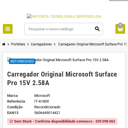
0
view_headline
search
chevron_right
chevron_right
chevron_right
Portáteis
Carregadores
Carregador Original Microsoft Surface Pro 1
REFURBISHED
Carregador Original Microsoft Surface
Pro 15V 2.58A
Marca
Microsoft
Referência
IT-A1800
Condição
Recondicionado
EAN13
5606449014421
Sem Stock - Confirme disponibilidade connosco - 259 098 062
block