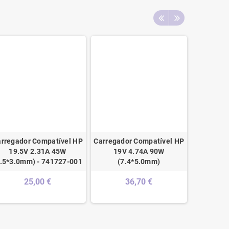
rregador Compatível HP
Carregador Compatível HP
Carreg
19.5V 2.31A 45W
19V 4.74A 90W
Toshib
4.5*3.0mm) - 741727-001
(7.4*5.0mm)
(6.3*3.
25,00 €
36,70 €