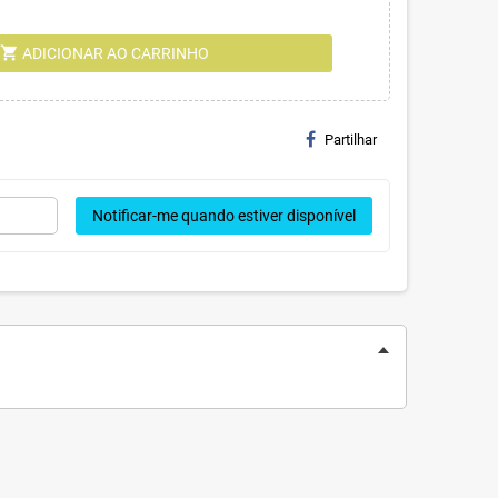
shopping_cart
ADICIONAR AO CARRINHO
Partilhar
Notificar-me quando estiver disponível