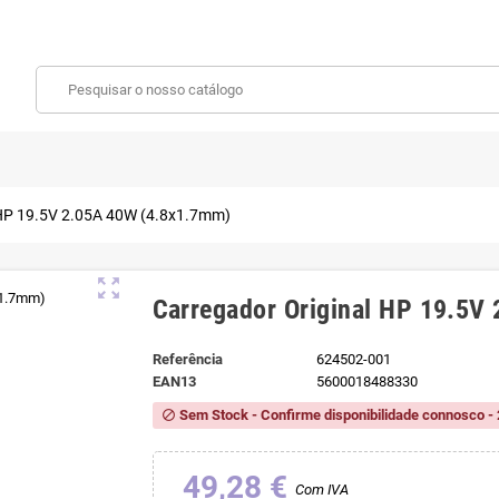
 HP 19.5V 2.05A 40W (4.8x1.7mm)
zoom_out_map
Carregador Original HP 19.5V
Referência
624502-001
EAN13
5600018488330
Sem Stock - Confirme disponibilidade connosco - 
block
49,28 €
Com IVA