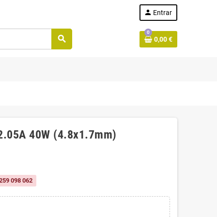
person
Entrar
0
search
0,00 €
 2.05A 40W (4.8x1.7mm)
259 098 062