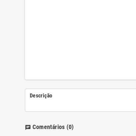
Descrição
Comentários
(0)
chat