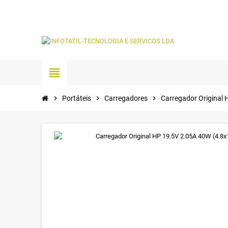
view_headline
chevron_right
Portáteis
chevron_right
Carregadores
chevron_right
Carregador Original