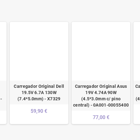
Carregador Original Dell
Carregador Original Asus
Ca
19.5V 6.7A 130W
19V 4.74A 90W
-
(7.4*5.0mm) - X7329
(4.5*3.0mm c/ pino
(
central) - 0A001-00055400
59,90 €
77,00 €