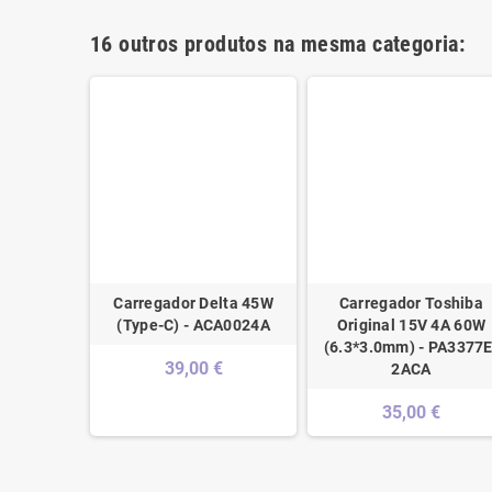
16 outros produtos na mesma categoria:
riginal
Carregador Delta 45W
Carregador Toshiba
 6A 90W
(Type-C) - ACA0024A
Original 15V 4A 60W
urbished -
(6.3*3.0mm) - PA3377E
39,00 €
2AC3
2ACA
€
35,00 €