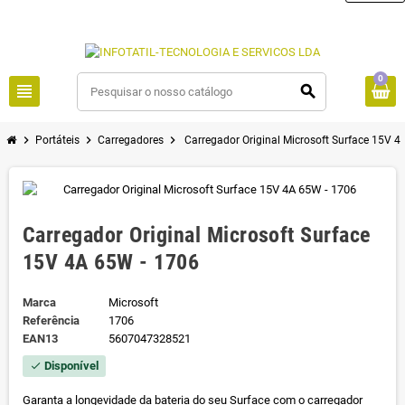
0
view_headline
search
chevron_right
chevron_right
chevron_right
Portáteis
Carregadores
Carregador Original Microsoft Surface 15V 4
Carregador Original Microsoft Surface
15V 4A 65W - 1706
Marca
Microsoft
Referência
1706
EAN13
5607047328521
Disponível
check
Garanta a longevidade da bateria do seu Surface com o carregador