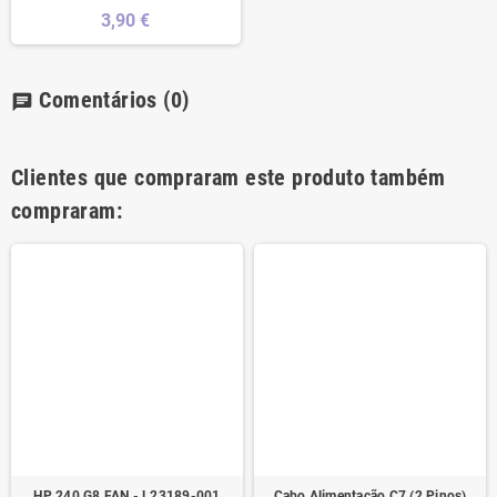
3,90 €
Comentários
(0)
chat
Clientes que compraram este produto também
compraram:
HP 240 G8 FAN - L23189-001
Cabo Alimentação C7 (2 Pinos)