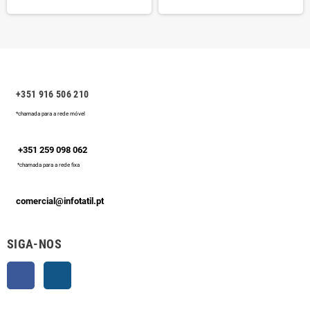
+351 916 506 210
*chamada para a rede móvel
+351 259 098 062
*chamada para a rede fixa
comercial@infotatil.pt
SIGA-NOS
Facebook
Instagram