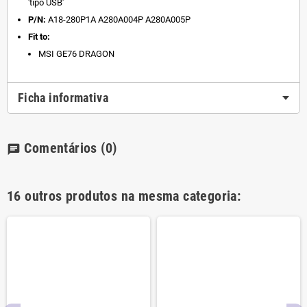
'tipo USB'
P/N:
A18-280P1A
A280A004P
A280A005P
Fit to:
MSI GE76 DRAGON
Ficha informativa
Comentários
(0)
chat
16 outros produtos na mesma categoria: