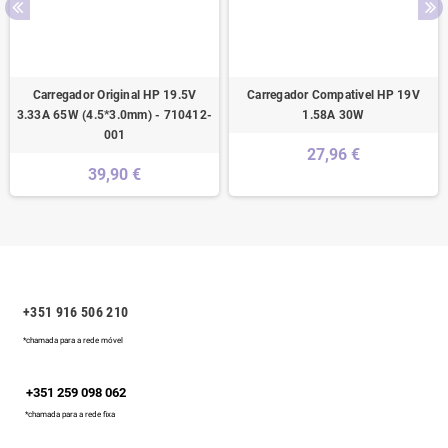
Carregador Original HP 19.5V
Carregador Compativel HP 19V
3.33A 65W (4.5*3.0mm) - 710412-
1.58A 30W
001
27,96 €
39,90 €
+351 916 506 210
*chamada para a rede móvel
+351 259 098 062
*chamada para a rede fixa