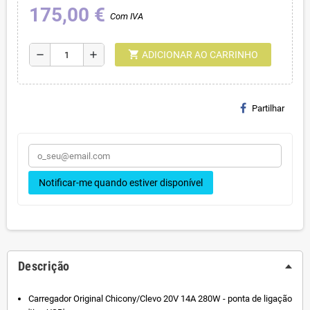
175,00 €
Com IVA
shopping_cart
remove
add
ADICIONAR AO CARRINHO
Partilhar
Notificar-me quando estiver disponível
Descrição
Carregador Original Chicony/Clevo 20V 14A 280W - ponta de ligação