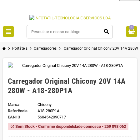
0
view_headline
search
chevron_right
chevron_right
chevron_right
Portáteis
Carregadores
Carregador Original Chicony 20V 14A 280W
Carregador Original Chicony 20V 14A
280W - A18-280P1A
Marca
Chicony
Referência
A18-280P1A
EAN13
5604542090717
Sem Stock - Confirme disponibilidade connosco - 259 098 062
block