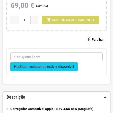
69,00 €
Com IVA
shopping_cart
remove
add
ADICIONAR AO CARRINHO
Partilhar
Notificar-me quando estiver disponível
Descrição
Carregador Compativel Apple 18.5V 4.6A 85W (MagSafe)