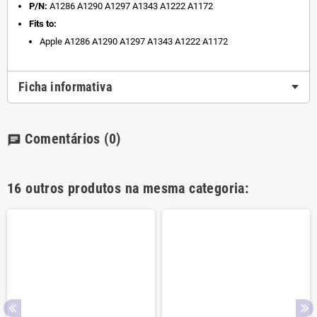
P/N:
A1286 A1290 A1297 A1343 A1222 A1172
Fits to:
Apple A1286 A1290 A1297 A1343 A1222 A1172
Ficha informativa
Comentários
(0)
chat
16 outros produtos na mesma categoria: