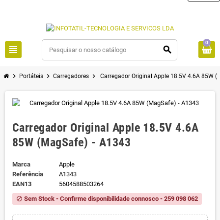
0
view_headline
search
chevron_right
chevron_right
chevron_right
Portáteis
Carregadores
Carregador Original Apple 18.5V 4.6A 85W (
Carregador Original Apple 18.5V 4.6A
85W (MagSafe) - A1343
Marca
Apple
Referência
A1343
EAN13
5604588503264
Sem Stock - Confirme disponibilidade connosco - 259 098 062
block