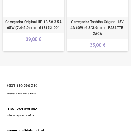
Carregador Original HP 18.5V 3.5A
Carregador Toshiba Original 15V
65W (7.4*5.0mm) - 613152-001
4A 60W (6.3*3.0mm) - PA3377E-
2ACA
39,00 €
35,00 €
+351 916 506 210
*chamada para a rede móvel
+351 259 098 062
*chamada para a rede fixa
comercial@infotatil.pt