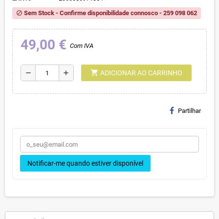
Sem Stock - Confirme disponibilidade connosco - 259 098 062
block
49,00 €
Com IVA
shopping_cart
remove
add
ADICIONAR AO CARRINHO
Partilhar
Notificar-me quando estiver disponível