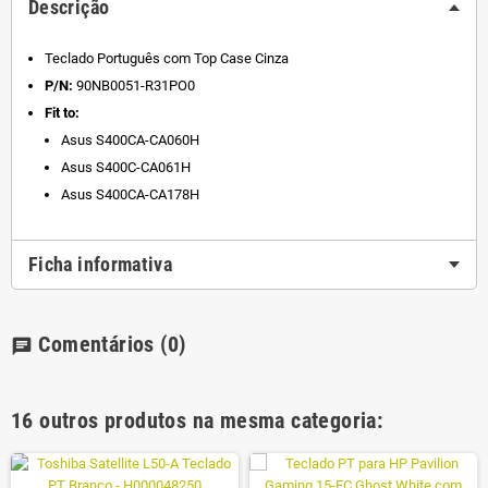
Descrição
Teclado Português com Top Case Cinza
P/N:
90NB0051-R31PO0
Fit to:
Asus S400CA-CA060H
Asus S400C-CA061H
Asus S400CA-CA178H
Ficha informativa
Comentários
(0)
chat
16 outros produtos na mesma categoria: