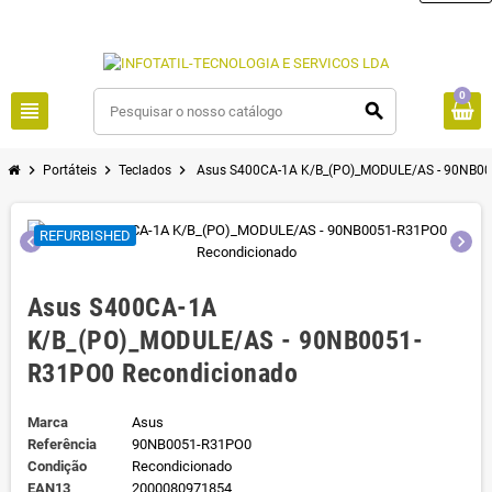
0
view_headline
search
chevron_right
chevron_right
chevron_right
Portáteis
Teclados
Asus S400CA-1A K/B_(PO)_MODULE/AS - 90NB00
REFURBISHED
chevron_left
chevron_right
Asus S400CA-1A
K/B_(PO)_MODULE/AS - 90NB0051-
R31PO0 Recondicionado
Marca
Asus
Referência
90NB0051-R31PO0
Condição
Recondicionado
EAN13
2000080971854