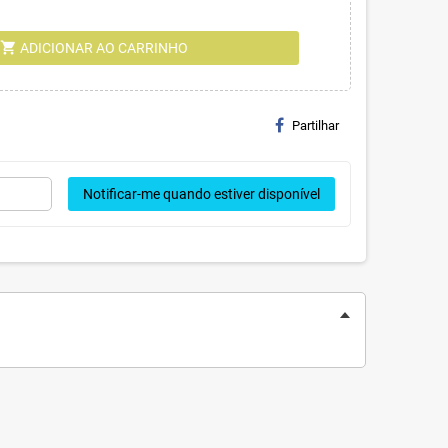
shopping_cart
ADICIONAR AO CARRINHO
Partilhar
Notificar-me quando estiver disponível