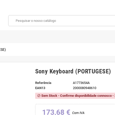
ESE)
Sony Keyboard (PORTUGESE)
Referência
A1773654A
EAN13
2000080948610
Sem Stock - Confirme disponibilidade connosco - 
block
173,68 €
Com IVA