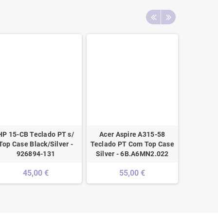
HP 15-CB Teclado PT s/
Acer Aspire A315-58
Insys HN
Top Case Black/Silver -
Teclado PT Com Top Case
c/ Top
926894-131
Silver - 6B.A6MN2.022
45,00 €
55,00 €