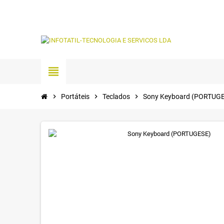
view_headline
chevron_right
Portáteis
chevron_right
Teclados
chevron_right
Sony Keyboard (PORTUG