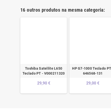
16 outros produtos na mesma categoria:
JV-1A
Toshiba Satellite L650
HP G7-1000 Teclado PT
ULE/AS -
Teclado PT - V000211320
646568-131
31PO0
29,90 €
29,00 €
 €