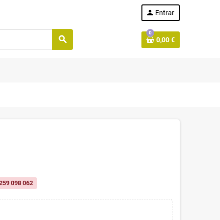
person
Entrar
0
search
0,00 €
259 098 062