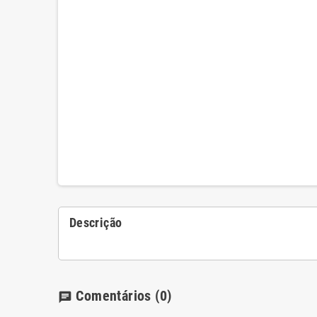
Descrição
Comentários
(0)
chat