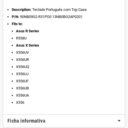
Description:
Teclado Português com Top Case
P/N:
90NB09S2-R31PO0 13NB0BG2AP0201
Fits to:
Asus R Series
R558U
Asus X Series
X556UV
X556UR
X556UQ
X556UJ
X556UF
X556UB
X556UA
X556
Ficha informativa