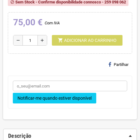
Sem Stock - Confirme disponibilidade connosco - 259 098 062
block
75,00 €
Com IVA
shopping_cart
remove
add
ADICIONAR AO CARRINHO
Partilhar
Notificar-me quando estiver disponível
Descrição