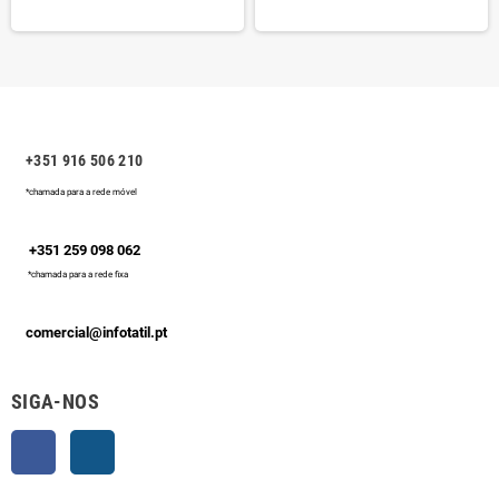
+351 916 506 210
*chamada para a rede móvel
+351 259 098 062
*chamada para a rede fixa
comercial@infotatil.pt
SIGA-NOS
Facebook
Instagram