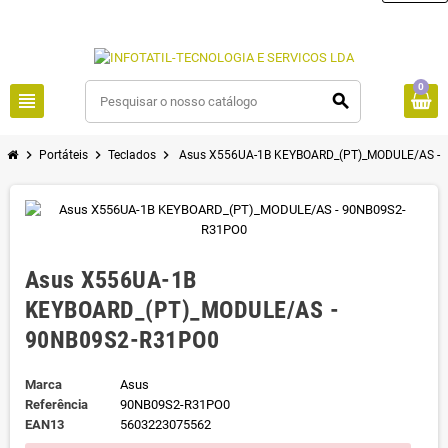
0
view_headline
search
chevron_right
chevron_right
chevron_right
Portáteis
Teclados
Asus X556UA-1B KEYBOARD_(PT)_MODULE/AS -
Asus X556UA-1B
KEYBOARD_(PT)_MODULE/AS -
90NB09S2-R31PO0
Marca
Asus
Referência
90NB09S2-R31PO0
EAN13
5603223075562