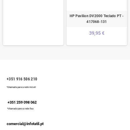
HP Pavilion DV2000 Teclado PT -
417068-131
39,95 €
+351 916 506 210
*chamada para a rede móvel
+351 259 098 062
*chamada para a rede fixa
comercial@infotatil.pt