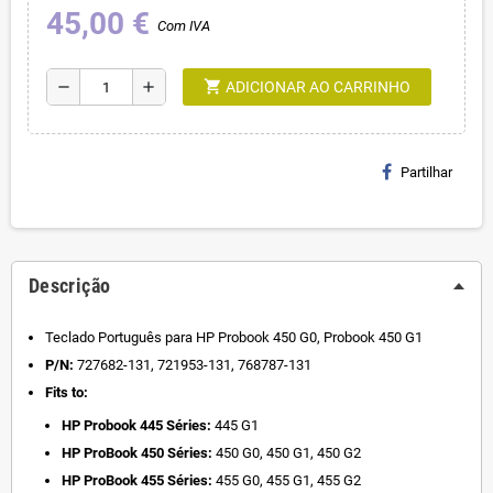
45,00 €
Com IVA
shopping_cart
remove
add
ADICIONAR AO CARRINHO
Partilhar
Descrição
Teclado Português para HP Probook 450 G0, Probook 450 G1
P/N:
727682-131, 721953-131, 768787-131
Fits to:
HP Probook 445 Séries:
445 G1
HP ProBook 450 Séries:
450 G0, 450 G1, 450 G2
HP ProBook 455 Séries:
455 G0, 455 G1, 455 G2