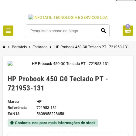
0
view_headline
search
chevron_right
chevron_right
chevron_right
Portáteis
Teclados
HP Probook 450 G0 Teclado PT - 721953-131
HP Probook 450 G0 Teclado PT -
721953-131
Marca
HP
Referência
721953-131
EAN13
5608958228658
Contacte-nos para mais informações de stock
new_releases