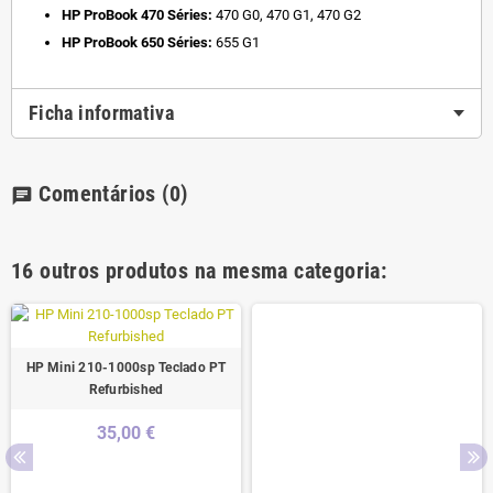
HP ProBook 470 Séries:
470 G0, 470 G1, 470 G2
HP ProBook 650 Séries:
655 G1
Ficha informativa
Comentários
(0)
chat
16 outros produtos na mesma categoria:
HP Mini 210-1000sp Teclado PT
Refurbished
35,00 €