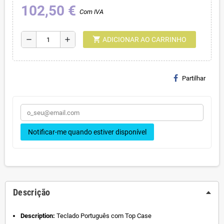
102,50 €
Com IVA
shopping_cart
remove
add
ADICIONAR AO CARRINHO
Partilhar
Notificar-me quando estiver disponível
Descrição
Description:
Teclado Português com Top Case