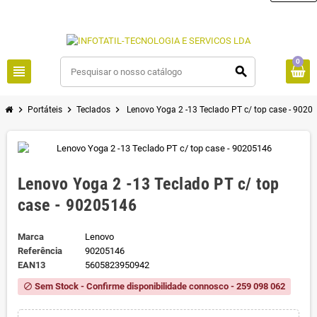
0
view_headline
search
chevron_right
chevron_right
chevron_right
Portáteis
Teclados
Lenovo Yoga 2 -13 Teclado PT c/ top case - 9020
Lenovo Yoga 2 -13 Teclado PT c/ top
case - 90205146
Marca
Lenovo
Referência
90205146
EAN13
5605823950942
Sem Stock - Confirme disponibilidade connosco - 259 098 062
block