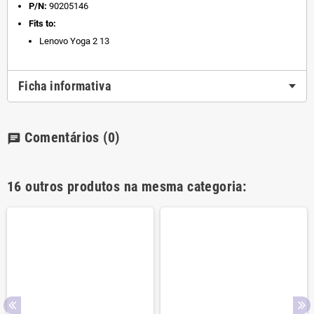
P/N:
90205146
Fits to:
Lenovo Yoga 2 13
Ficha informativa
Comentários
(0)
chat
16 outros produtos na mesma categoria: