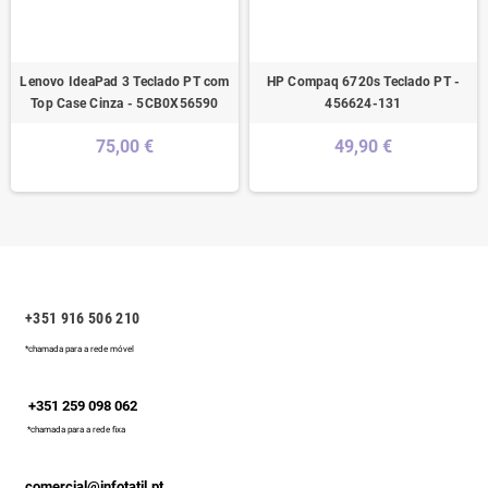
Lenovo IdeaPad 3 Teclado PT com
HP Compaq 6720s Teclado PT -
Top Case Cinza - 5CB0X56590
456624-131
75,00 €
49,90 €
+351 916 506 210
*chamada para a rede móvel
+351 259 098 062
*chamada para a rede fixa
comercial@infotatil.pt