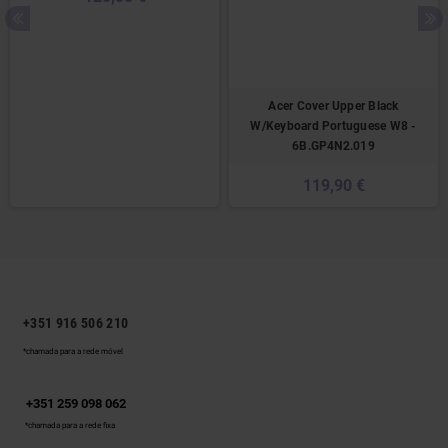
Acer Cover Upper Black
W/Keyboard Portuguese W8 -
6B.GP4N2.019
119,90 €
+351 916 506 210
*chamada para a rede móvel
+351 259 098 062
*chamada para a rede fixa