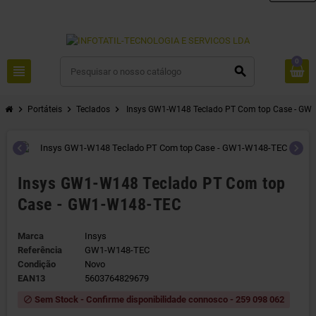
0
view_headline
search
chevron_right
chevron_right
chevron_right
Portáteis
Teclados
Insys GW1-W148 Teclado PT Com top Case - GW
chevron_left
chevron_right
Insys GW1-W148 Teclado PT Com top
Case - GW1-W148-TEC
Marca
Insys
Referência
GW1-W148-TEC
Condição
Novo
EAN13
5603764829679
Sem Stock - Confirme disponibilidade connosco - 259 098 062
block