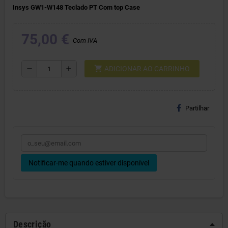
Insys GW1-W148 Teclado PT Com top Case
75,00 €
Com IVA
shopping_cart
remove
add
ADICIONAR AO CARRINHO
Partilhar
Notificar-me quando estiver disponível
Descrição