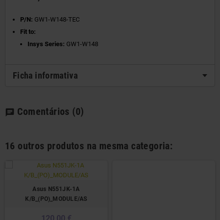
P/N:
GW1-W148-TEC
Fit to:
Insys Series:
GW1-W148
Ficha informativa
Comentários
(0)
chat
16 outros produtos na mesma categoria:
Asus N551JK-1A
K/B_(PO)_MODULE/AS
120,00 €