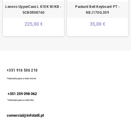
Lenovo UpperCase L 81EK W/KB -
Packard Bell Keyboard PT -
5CB0R08760
KB.I170G.309
225,00 €
35,00 €
+351 916 506 210
*chamada para a rede móvel
+351 259 098 062
*chamada para a rede fixa
comercial@infotatil.pt