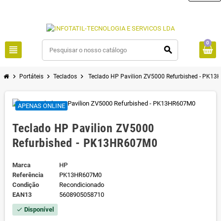
0
view_headline
search
chevron_right
chevron_right
chevron_right
Portáteis
Teclados
Teclado HP Pavilion ZV5000 Refurbished - PK1
APENAS ONLINE
Teclado HP Pavilion ZV5000
Refurbished - PK13HR607M0
Marca
HP
Referência
PK13HR607M0
Condição
Recondicionado
EAN13
5608905058710
Disponível
check