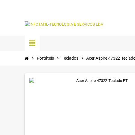
view_headline
chevron_right
Portáteis
chevron_right
Teclados
chevron_right
Acer Aspire 4732Z Teclad