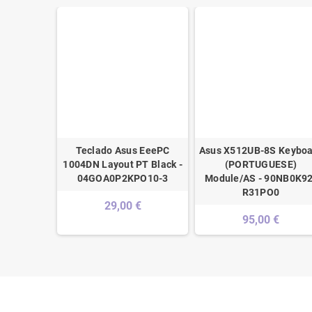
Teclado Asus EeePC
Asus X512UB-8S Keyboa
1004DN Layout PT Black -
(PORTUGUESE)
04GOA0P2KPO10-3
Module/AS - 90NB0K92
R31PO0
29,00 €
95,00 €