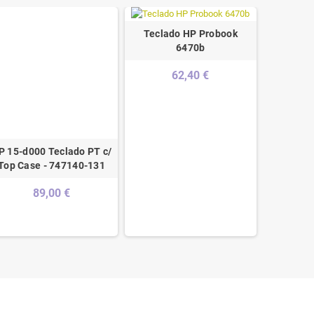
Teclado HP Probook
6470b
62,40 €
P 15-d000 Teclado PT c/
Toshiba
Top Case - 747140-131
Teclado 
89,00 €