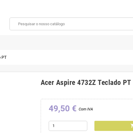
o PT
Acer Aspire 4732Z Teclado PT
49,50 €
Com IVA
shoppin