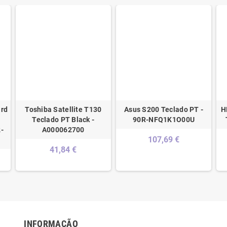
rd
Toshiba Satellite T130
Asus S200 Teclado PT -
H
Teclado PT Black -
90R-NFQ1K1O00U
-
A000062700
107,69 €
41,84 €
INFORMAÇÃO