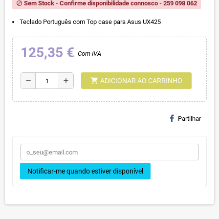
Sem Stock - Confirme disponibilidade connosco - 259 098 062
block
Teclado Português com Top case para Asus UX425
125,35 €
Com IVA
shopping_cart
remove
add
ADICIONAR AO CARRINHO
Partilhar
Notificar-me quando estiver disponível