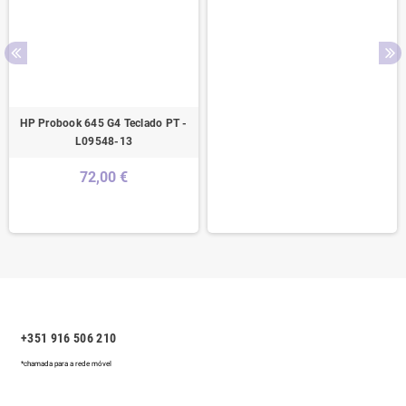
HP Probook 645 G4 Teclado PT -
L09548-13
72,00 €
+351 916 506 210
*chamada para a rede móvel