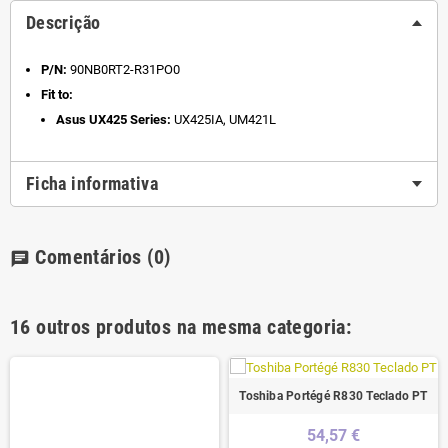
Descrição
P/N:
90NB0RT2-R31PO0
Fit to:
Asus UX425 Series:
UX425IA, UM421L
Ficha informativa
Comentários
(0)
chat
16 outros produtos na mesma categoria:
Toshiba Portégé R830 Teclado PT
54,57 €