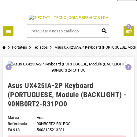
0
view_headline
search
chevron_right
chevron_right
chevron_right
Portáteis
Teclados
Asus UX425IA-2P Keyboard (PORTUGUESE, Modu
chevron_left
chevron_right
Asus UX425IA-2P Keyboard
(PORTUGUESE, Module (BACKLIGHT) -
90NB0RT2-R31PO0
Marca
Asus
Referência
90NB0RT2-R31PO0
EAN13
5603135213281