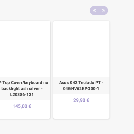
P Top Cover/keyboard no
Asus K43 Teclado PT -
Toshiba
backlight ash silver -
04GNV62KPO00-1
P755 
L20386-131
K0
29,90 €
145,00 €