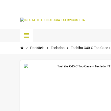
view_headline
chevron_right
Portáteis
chevron_right
Teclados
chevron_right
Toshiba C40-C Top Case +