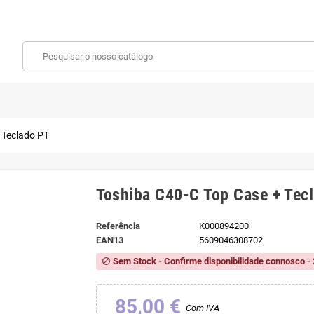
 Teclado PT
Toshiba C40-C Top Case + Tec
Referência
K000894200
EAN13
5609046308702
Sem Stock - Confirme disponibilidade connosco - 
block
85,00 €
Com IVA