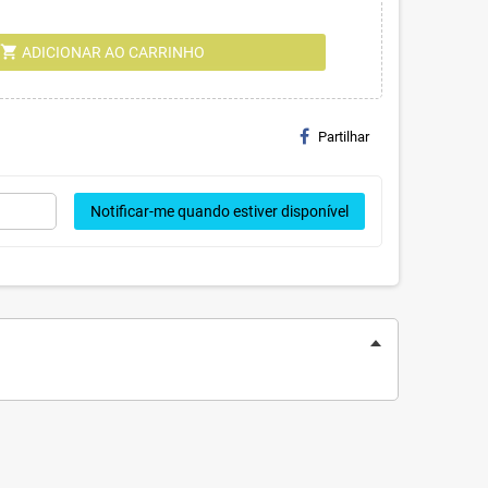
shopping_cart
ADICIONAR AO CARRINHO
Partilhar
Notificar-me quando estiver disponível