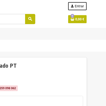
person
Entrar
0
search
0,00 €
lado PT
259 098 062