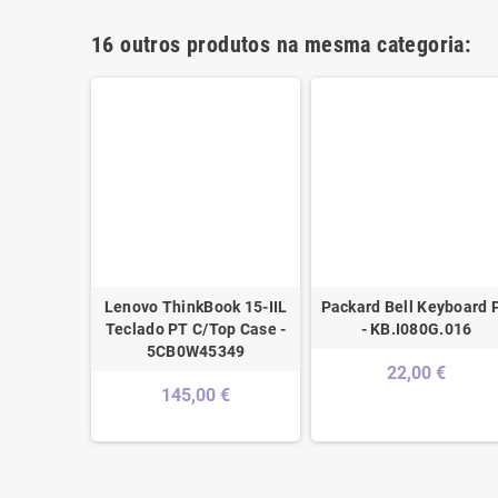
16 outros produtos na mesma categoria:
ado PT -
Lenovo ThinkBook 15-IIL
Packard Bell Keyboard 
O10-1
Teclado PT C/Top Case -
- KB.I080G.016
5CB0W45349
€
22,00 €
145,00 €