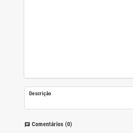
Descrição
Comentários
(0)
chat